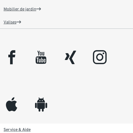
Mobilier de jardin
Valises
facebook
youtube
xing
instagram
appleinc
android
Service & Aide