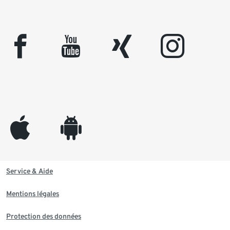
facebook
youtube
xing
instagram
appleinc
android
Service & Aide
Mentions légales
Protection des données