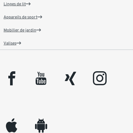
Linges de lit
Appareils de sport
Mobilier de jardin
Valises
facebook
youtube
xing
instagram
appleinc
android