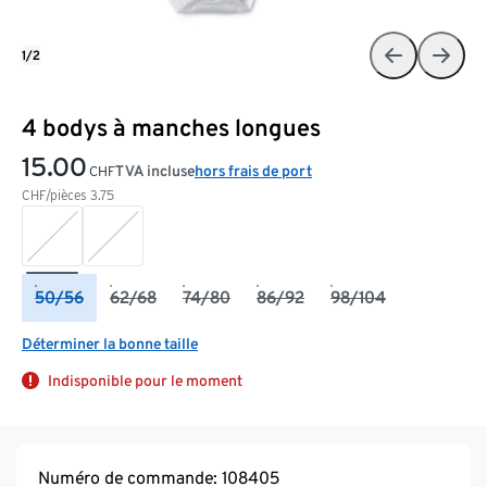
1/2
4 bodys à manches longues
15.00
TVA incluse
hors frais de port
CHF
CHF/pièces
3.75
50/56
62/68
74/80
86/92
98/104
Déterminer la bonne taille
Indisponible pour le moment
Numéro de commande: 108405