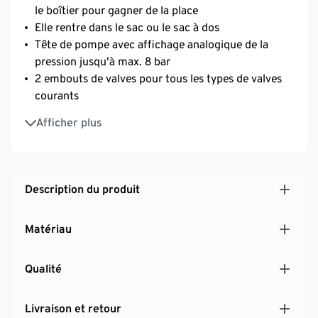
le boîtier pour gagner de la place
Elle rentre dans le sac ou le sac à dos
Tête de pompe avec affichage analogique de la
pression jusqu'à max. 8 bar
2 embouts de valves pour tous les types de valves
courants
Fixation à clip incluse pour les cadres de vélo
Afficher plus
courants dotés d’un pré-perçage pour porte-bidon
et présentant un diamètre max. de 21 mm
Étirable : plus grand volume et plus haute
fréquence de pompage grâce au système de pompe
Description du produit
à double course
Pour gonfler rapidement les roues du vélo :
Matériau
accessoire idéal pour les longs tours à vélo
Avec manomètre
Qualité
Livraison et retour