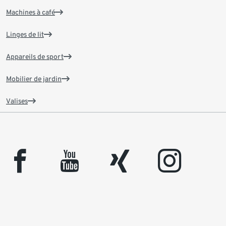
Machines à café
Linges de lit
Appareils de sport
Mobilier de jardin
Valises
facebook
youtube
xing
instagram