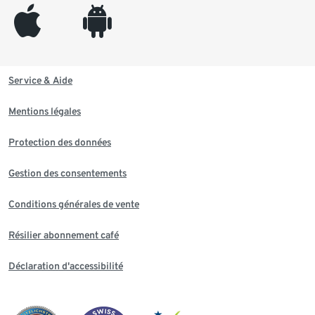
appleinc
android
Service & Aide
Mentions légales
Protection des données
Gestion des consentements
Conditions générales de vente
Résilier abonnement café
Déclaration d'accessibilité