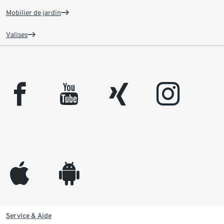
Mobilier de jardin
Valises
facebook
youtube
xing
instagram
appleinc
android
Service & Aide