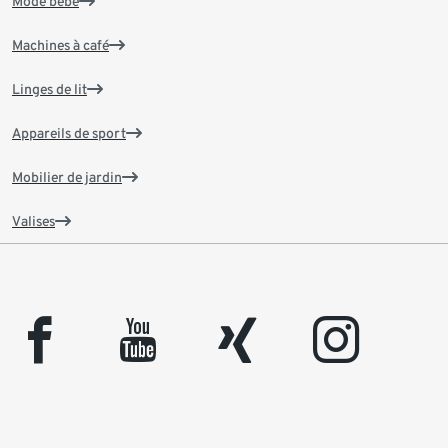
Mode bébé
Machines à café
Linges de lit
Appareils de sport
Mobilier de jardin
Valises
facebook
youtube
xing
instagram