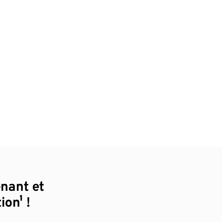
enant et
ion¹ !