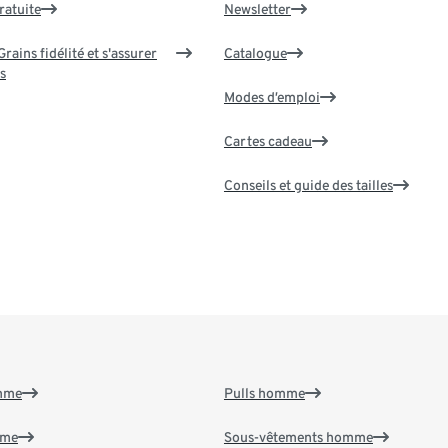
ratuite
Newsletter
rains fidélité et s'assurer
Catalogue
s
Modes d’emploi
Cartes cadeau
Conseils et guide des tailles
emme
Pulls homme
mme
Sous-vêtements homme