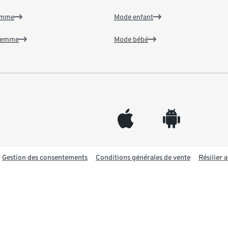
emme
Mode enfant
 femme
Mode bébé
appleinc
android
Gestion des consentements
Conditions générales de vente
Résilier