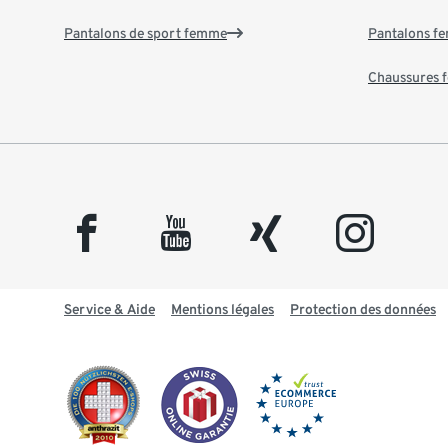
Pantalons de sport femme
Pantalons f
Chaussures
facebook
youtube
xing
instagram
Service & Aide
Mentions légales
Protection des données