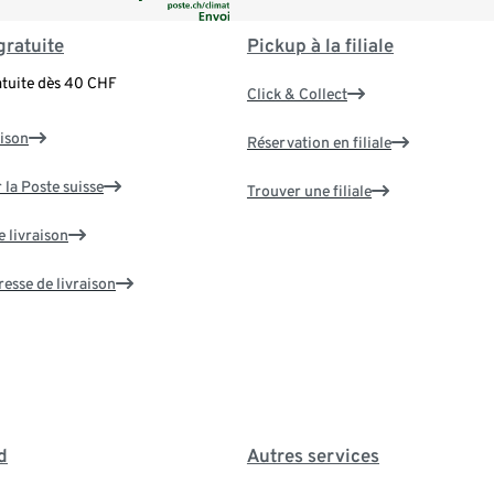
gratuite
Pickup à la filiale
atuite dès 40 CHF
Click & Collect
aison
Réservation en filiale
 la Poste suisse
Trouver une filiale
e livraison
resse de livraison
d
Autres services