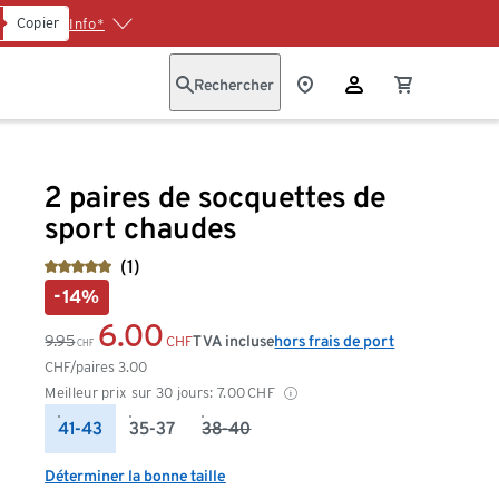
Copier
Info*
Rechercher
2 paires de socquettes de
sport chaudes
(1)
-14%
6.00
9.95
TVA incluse
hors frais de port
CHF
CHF
CHF/paires
3.00
Meilleur prix sur 30 jours:
7.00
CHF
41-43
35-37
38-40
Déterminer la bonne taille