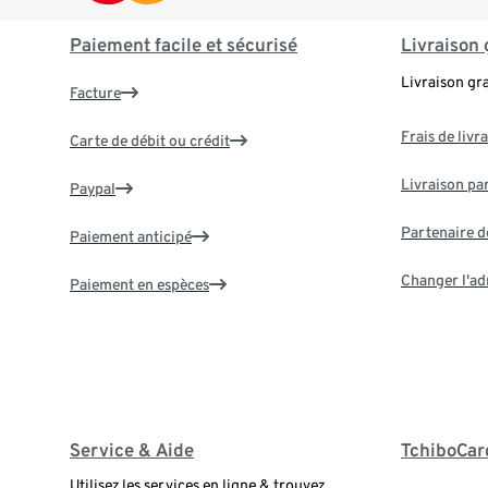
Paiement facile et sécurisé
Livraison 
Livraison gr
Facture
Frais de livr
Carte de débit ou crédit
Livraison par
Paypal
Partenaire d
Paiement anticipé
Changer l'ad
Paiement en espèces
Service & Aide
TchiboCar
Utilisez les services en ligne & trouvez