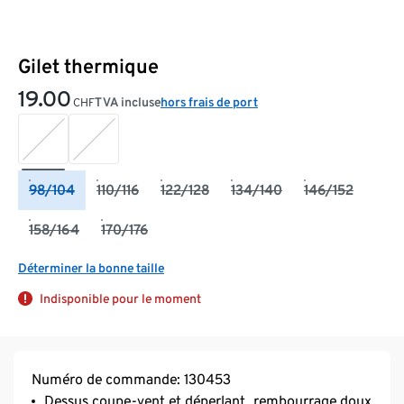
Gilet thermique
19.00
TVA incluse
hors frais de port
CHF
98/104
110/116
122/128
134/140
146/152
158/164
170/176
Déterminer la bonne taille
Indisponible pour le moment
Numéro de commande: 130453
Dessus coupe-vent et déperlant, rembourrage doux