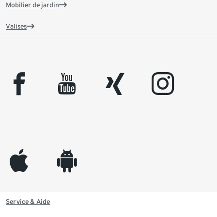
Mobilier de jardin
Valises
facebook
youtube
xing
instagram
appleinc
android
Service & Aide