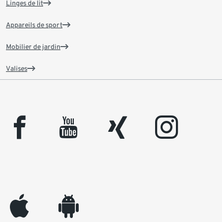
Linges de lit
Appareils de sport
Mobilier de jardin
Valises
facebook
youtube
xing
instagram
appleinc
android