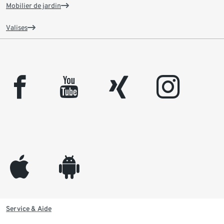
Mobilier de jardin
Valises
facebook
youtube
xing
instagram
appleinc
android
Service & Aide