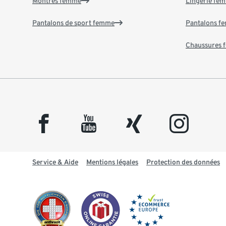
Montres femme
Lingerie fe
Pantalons de sport femme
Pantalons f
Chaussures
facebook
youtube
xing
instagram
Service & Aide
Mentions légales
Protection des données