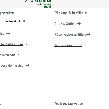
gratuite
Pickup à la filiale
atuite dès 40 CHF
Click & Collect
aison
Réservation en filiale
 la Poste suisse
Trouver une filiale
e livraison
resse de livraison
d
Autres services