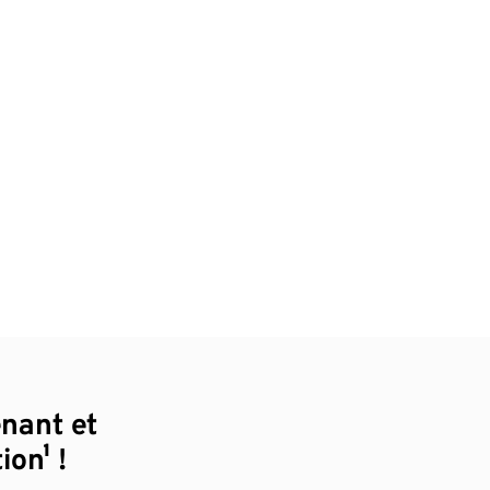
enant et
ion¹ !