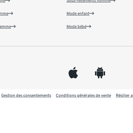
mme
Sous-vêtements homme
emme
Mode enfant
 femme
Mode bébé
appleinc
android
Gestion des consentements
Conditions générales de vente
Résilier