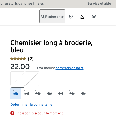
our gratuits dans nos filiales
Service et aide
Rechercher
Chemisier long à broderie,
bleu
(2)
22.00
TVA incluse
hors frais de port
CHF
36
38
40
42
44
46
48
Déterminer la bonne taille
Indisponible pour le moment