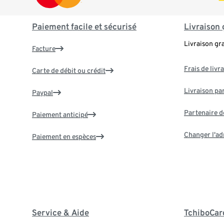
Paiement facile et sécurisé
Livraison 
Livraison gr
Facture
Frais de livr
Carte de débit ou crédit
Livraison par
Paypal
Partenaire d
Paiement anticipé
Changer l'ad
Paiement en espèces
Service & Aide
TchiboCar