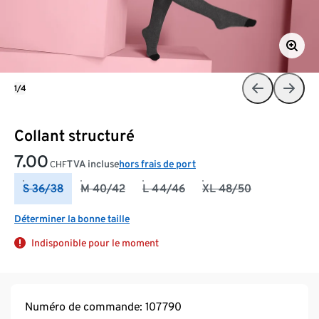
1/4
Collant structuré
7.00
TVA incluse
hors frais de port
CHF
S 36/38
M 40/42
L 44/46
XL 48/50
Déterminer la bonne taille
Indisponible pour le moment
Numéro de commande: 107790