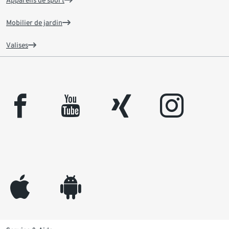
Mobilier de jardin
Valises
facebook
youtube
xing
instagram
appleinc
android