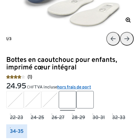
1/3
Bottes en caoutchouc pour enfants,
imprimé cœur intégral
(1)
24.95
TVA incluse
hors frais de port
CHF
22-23
24-25
26-27
28-29
30-31
32-33
34-35