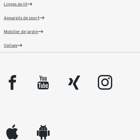
Linges de lit
Appareils de sport
Mobilier de jardin
Valises
facebook
youtube
xing
instagram
appleinc
android