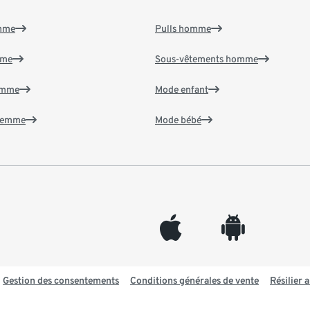
emme
Pulls homme
mme
Sous-vêtements homme
emme
Mode enfant
 femme
Mode bébé
appleinc
android
Gestion des consentements
Conditions générales de vente
Résilier