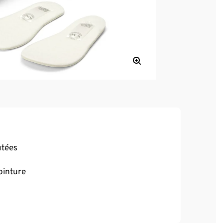
utées
ointure