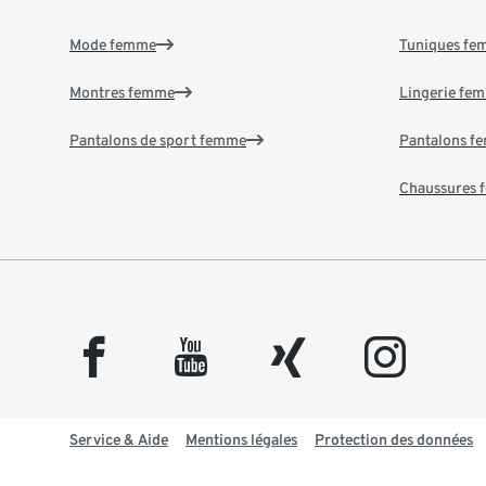
Mode femme
Tuniques f
Montres femme
Lingerie fe
Pantalons de sport femme
Pantalons f
Chaussures
facebook
youtube
xing
instagram
Service & Aide
Mentions légales
Protection des données