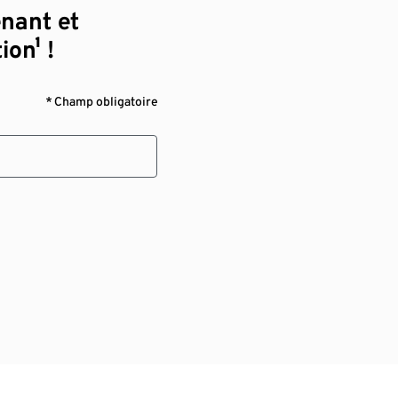
enant et
ion¹ !
* Champ obligatoire