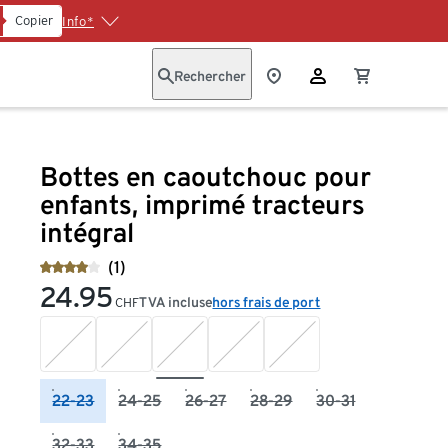
Copier
Info*
Rechercher
Bottes en caoutchouc pour
enfants, imprimé tracteurs
intégral
(1)
24.95
TVA incluse
hors frais de port
CHF
22-23
24-25
26-27
28-29
30-31
32-33
34-35