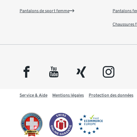
Pantalons de sport femme
Pantalons f
Chaussures
facebook
youtube
xing
instagram
Service & Aide
Mentions légales
Protection des données