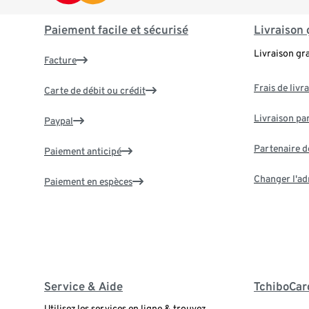
Paiement facile et sécurisé
Livraison 
Livraison gr
Facture
Frais de livr
Carte de débit ou crédit
Livraison par
Paypal
Partenaire d
Paiement anticipé
Changer l'ad
Paiement en espèces
Service & Aide
TchiboCar
Utilisez les services en ligne & trouvez