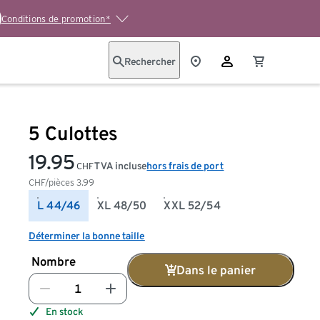
Conditions de promotion*
Rechercher
5 Culottes
19.95
TVA incluse
hors frais de port
CHF
CHF/pièces
3.99
L 44/46
XL 48/50
XXL 52/54
Déterminer la bonne taille
Nombre
Dans le panier
En stock