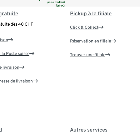
gratuite
Pickup à la filiale
atuite dès 40 CHF
Click & Collect
aison
Réservation en filiale
 la Poste suisse
Trouver une filiale
e livraison
resse de livraison
d
Autres services