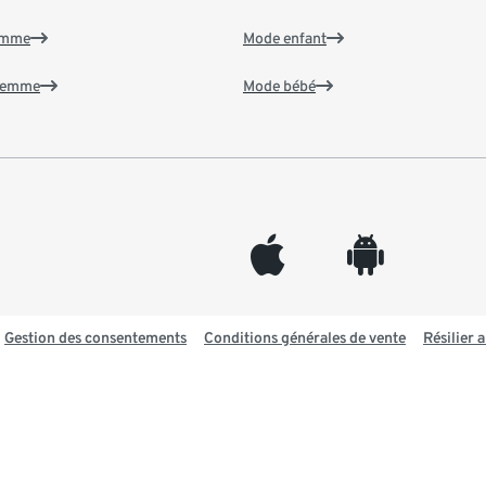
emme
Mode enfant
 femme
Mode bébé
appleinc
android
Gestion des consentements
Conditions générales de vente
Résilier