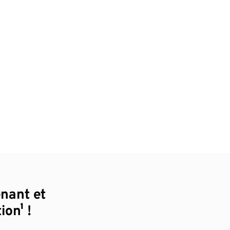
enant et
ion¹ !