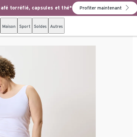
afé torréfié, capsules et thé*
Profiter maintenant
Maison
Sport
Soldes
Autres