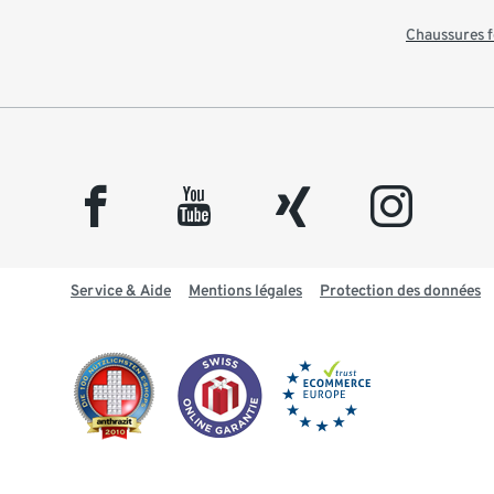
Chaussures
facebook
youtube
xing
instagram
Service & Aide
Mentions légales
Protection des données