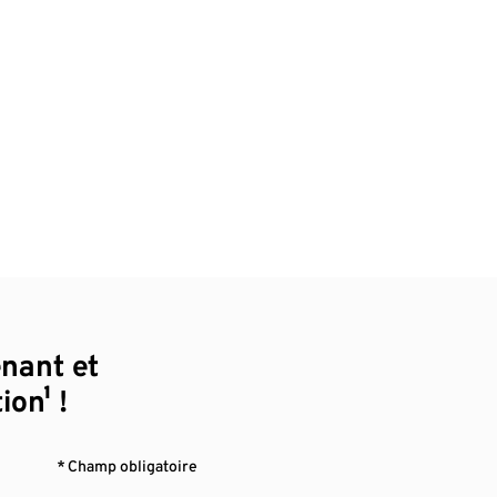
enant et
ion¹ !
* Champ obligatoire