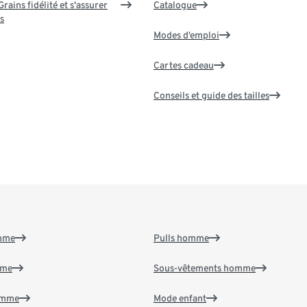
rains fidélité et s'assurer
Catalogue
s
Modes d’emploi
Cartes cadeau
Conseils et guide des tailles
emme
Pulls homme
mme
Sous-vêtements homme
emme
Mode enfant