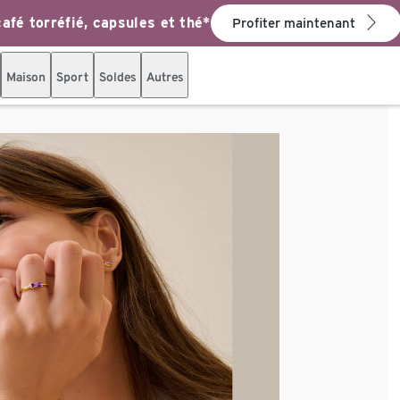
afé torréfié, capsules et thé*
Profiter maintenant
Maison
Sport
Soldes
Autres