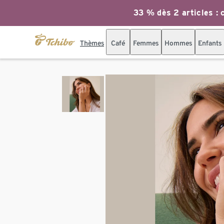
33 % dès 2 articles : c
Thèmes
Café
Femmes
Hommes
Enfants