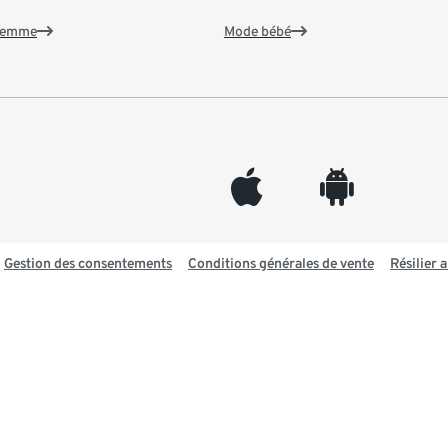
 femme
Mode bébé
appleinc
android
Gestion des consentements
Conditions générales de vente
Résilier