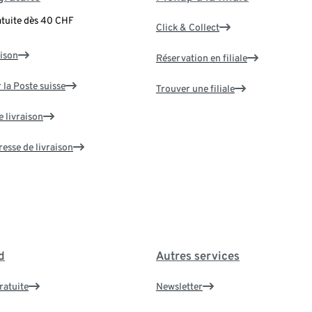
atuite dès 40 CHF
Click & Collect
aison
Réservation en filiale
 la Poste suisse
Trouver une filiale
e livraison
resse de livraison
d
Autres services
ratuite
Newsletter