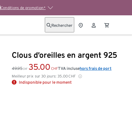
Conditions de promotion*
Rechercher
Clous d’oreilles en argent 925
35.00
49.95
TVA incluse
hors frais de port
CHF
CHF
Meilleur prix sur 30 jours:
35.00
CHF
Indisponible pour le moment