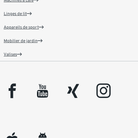
Linges de lit
Appareils de sport
Mobilier de jardin
Valises
facebook
youtube
xing
instagram