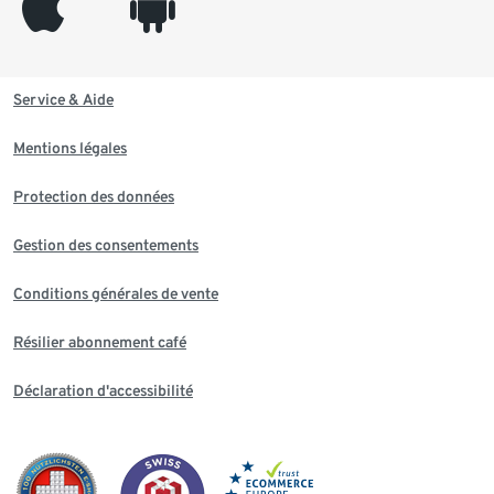
appleinc
android
Service & Aide
Mentions légales
Protection des données
Gestion des consentements
Conditions générales de vente
Résilier abonnement café
Déclaration d'accessibilité