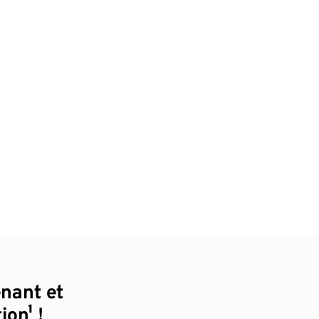
enant et
ion¹ !