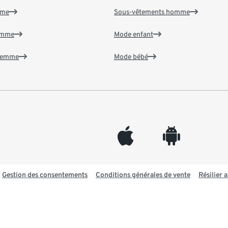
mme
Sous-vêtements homme
emme
Mode enfant
 femme
Mode bébé
appleinc
android
Gestion des consentements
Conditions générales de vente
Résilier