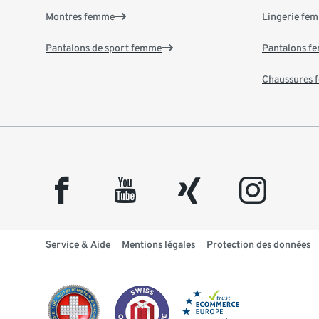
Montres femme
Lingerie fe
Pantalons de sport femme
Pantalons f
Chaussures
facebook
youtube
xing
instagram
Service & Aide
Mentions légales
Protection des données