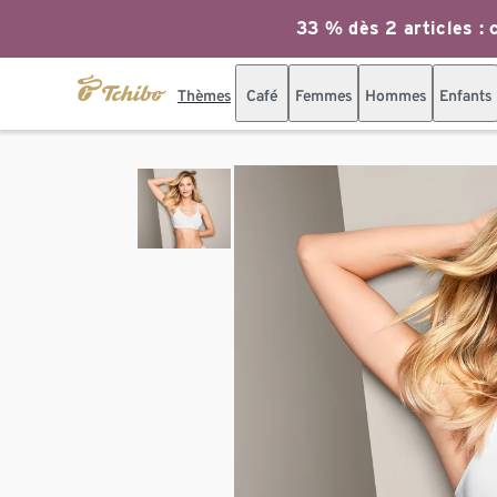
33 % dès 2 articles : c
Thèmes
Café
Femmes
Hommes
Enfants