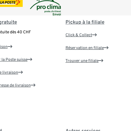
gratuite
Pickup à la filiale
atuite dès 40 CHF
Click & Collect
aison
Réservation en filiale
 la Poste suisse
Trouver une filiale
e livraison
resse de livraison
d
Autres services