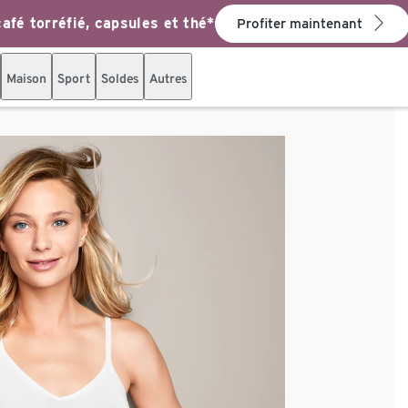
afé torréfié, capsules et thé*
Profiter maintenant
Maison
Sport
Soldes
Autres