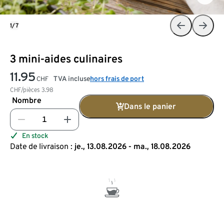
1/7
3 mini-aides culinaires
11.95
TVA incluse
hors frais de port
CHF
CHF/pièces
3.98
Nombre
Dans le panier
En stock
Date de livraison :
je., 13.08.2026 - ma., 18.08.2026