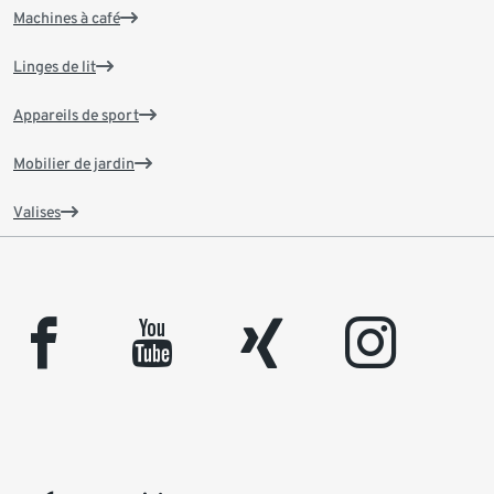
Machines à café
Linges de lit
Appareils de sport
Mobilier de jardin
Valises
facebook
youtube
xing
instagram