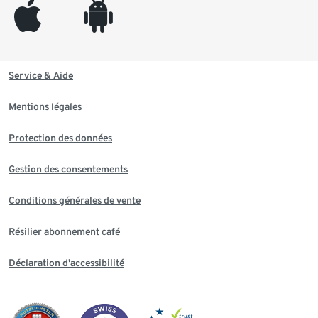
appleinc
android
Service & Aide
Mentions légales
Protection des données
Gestion des consentements
Conditions générales de vente
Résilier abonnement café
Déclaration d'accessibilité