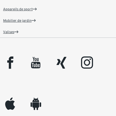
Appareils de sport
Mobilier de jardin
Valises
facebook
youtube
xing
instagram
appleinc
android