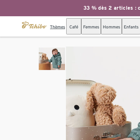
33 % dès 2 articles : c
Thèmes
Café
Femmes
Hommes
Enfants