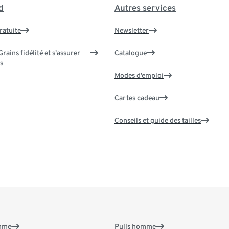
d
Autres services
ratuite
Newsletter
rains fidélité et s'assurer
Catalogue
s
Modes d’emploi
Cartes cadeau
Conseils et guide des tailles
emme
Pulls homme