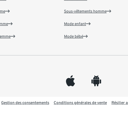
mme
Sous-vêtements homme
emme
Mode enfant
 femme
Mode bébé
appleinc
android
Gestion des consentements
Conditions générales de vente
Résilier