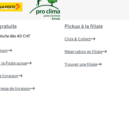
gratuite
Pickup à la filiale
atuite dès 40 CHF
Click & Collect
aison
Réservation en filiale
 la Poste suisse
Trouver une filiale
e livraison
resse de livraison