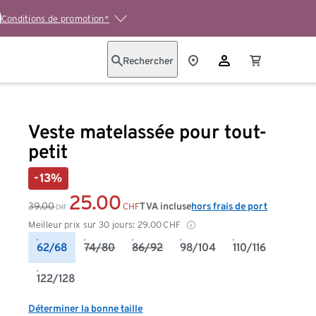
Conditions de promotion*
Rechercher
Veste matelassée pour tout-
petit
-13%
25.00
39.00
TVA incluse
hors frais de port
CHF
CHF
Meilleur prix sur 30 jours:
29.00
CHF
62/68
74/80
86/92
98/104
110/116
122/128
Déterminer la bonne taille