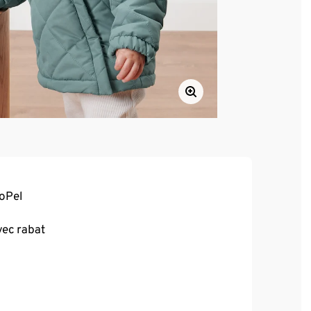
voPel
vec rabat