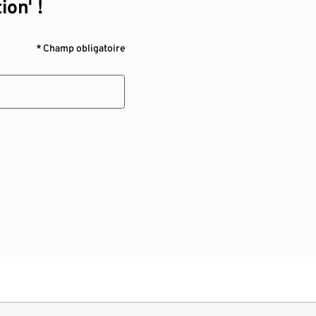
ion¹ !
* Champ obligatoire