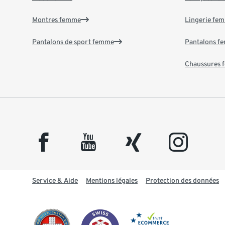
Montres femme
Lingerie fe
Pantalons de sport femme
Pantalons f
Chaussures
facebook
youtube
xing
instagram
Service & Aide
Mentions légales
Protection des données