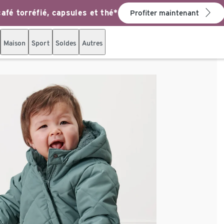
afé torréfié, capsules et thé*
Profiter maintenant
Maison
Sport
Soldes
Autres