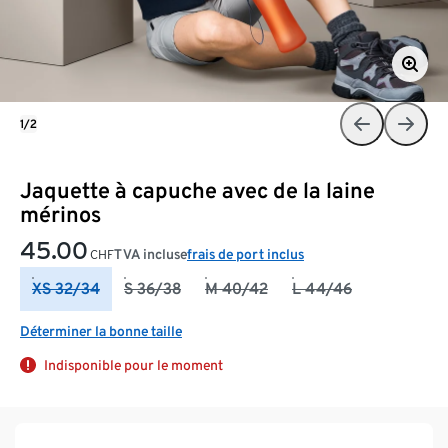
1/2
Jaquette à capuche avec de la laine
mérinos
45.00
TVA incluse
frais de port inclus
CHF
XS 32/34
S 36/38
M 40/42
L 44/46
Déterminer la bonne taille
Indisponible pour le moment