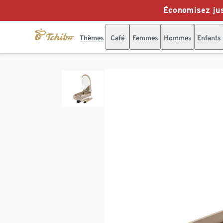
Économisez jus
Thèmes
Café
Femmes
Hommes
Enfants