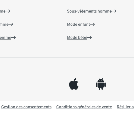
mme
Sous-vêtements homme
emme
Mode enfant
 femme
Mode bébé
appleinc
android
Gestion des consentements
Conditions générales de vente
Résilier