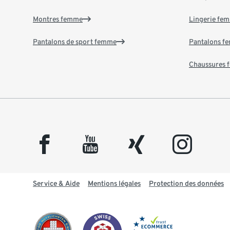
Montres femme
Lingerie fe
Pantalons de sport femme
Pantalons f
Chaussures
facebook
youtube
xing
instagram
Service & Aide
Mentions légales
Protection des données