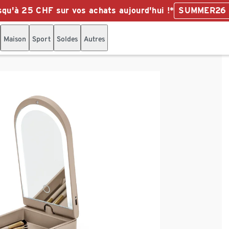
qu'à 25 CHF sur vos achats aujourd'hui !*
SUMMER26
Maison
Sport
Soldes
Autres