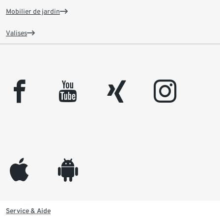
Mobilier de jardin
Valises
facebook
youtube
xing
instagram
appleinc
android
Service & Aide