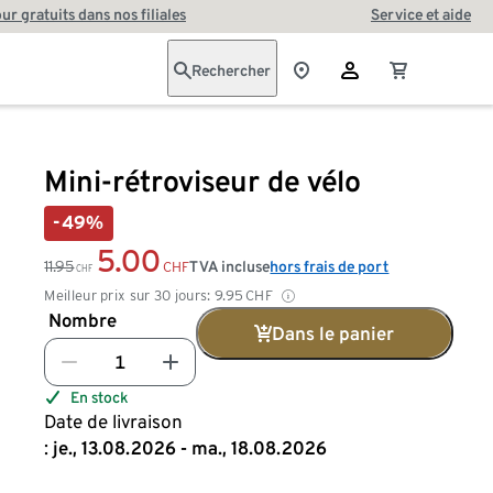
our gratuits dans nos filiales
Service et aide
Rechercher
Mini-rétroviseur de vélo
-49%
5.00
11.95
TVA incluse
hors frais de port
CHF
CHF
Meilleur prix sur 30 jours:
9.95
CHF
Nombre
Dans le panier
En stock
Date de livraison
:
je., 13.08.2026 - ma., 18.08.2026