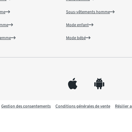
mme
Sous-vêtements homme
emme
Mode enfant
 femme
Mode bébé
appleinc
android
Gestion des consentements
Conditions générales de vente
Résilier