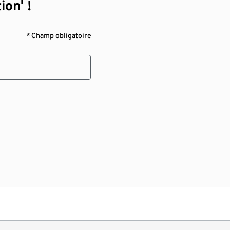
ion¹ !
* Champ obligatoire