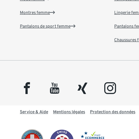
Montres femme
Lingerie fe
Pantalons de sport femme
Pantalons f
Chaussures
facebook
youtube
xing
instagram
Service & Aide
Mentions légales
Protection des données