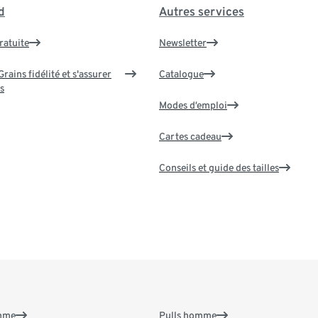
d
Autres services
ratuite
Newsletter
rains fidélité et s'assurer
Catalogue
s
Modes d’emploi
Cartes cadeau
Conseils et guide des tailles
emme
Pulls homme