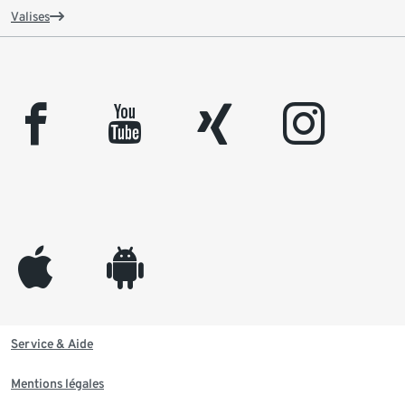
Valises
facebook
youtube
xing
instagram
appleinc
android
Service & Aide
Mentions légales