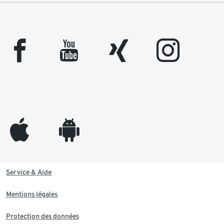
facebook
youtube
xing
instagram
appleinc
android
Service & Aide
Mentions légales
Protection des données