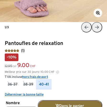
1/3
Pantoufles de relaxation
(1)
-10%
9.00
12.95
CHF
CHF
Meilleur prix sur 30 jours:
10.00
CHF
TVA incluse
hors frais de port
36-37
38-39
40-41
Déterminer la bonne taille
Nombre
Dans le panier