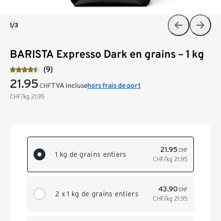
1/3
BARISTA Expresso Dark en grains – 1 kg
(9)
21.95
TVA incluse
hors frais de port
CHF
CHF/kg
21.95
21.95
CHF
1 kg de grains entiers
CHF/kg
21.95
43.90
CHF
2 x 1 kg de grains entiers
CHF/kg
21.95