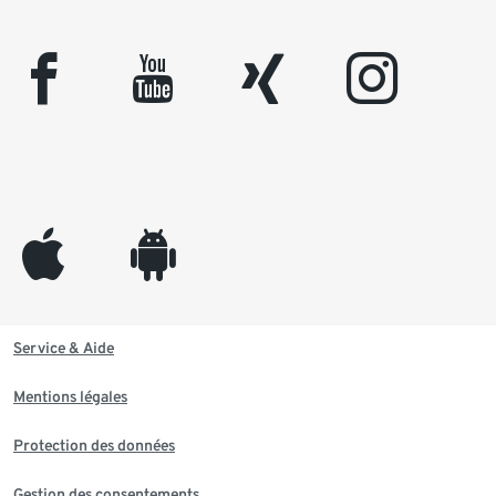
facebook
youtube
xing
instagram
appleinc
android
Service & Aide
Mentions légales
Protection des données
Gestion des consentements