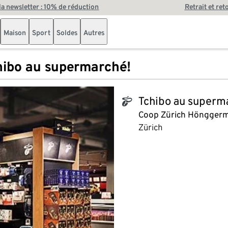
 la newsletter : 10% de réduction
Retrait et ret
Maison
Sport
Soldes
Autres
hibo au supermarché!
Tchibo au superm
tchibo_logo
Coop Zürich Hönggerm
Zürich