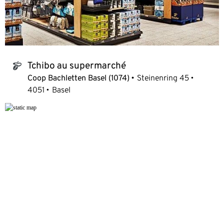
Tchibo au supermarché
tchibo_logo
Coop Bachletten Basel (1074)
Steinenring 45
4051
Basel