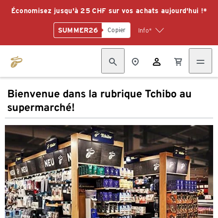
Économisez jusqu'à 25 CHF sur vos achats aujourd'hui !*
SUMMER26
Copier
Info*
Bienvenue dans la rubrique Tchibo au
supermarché!