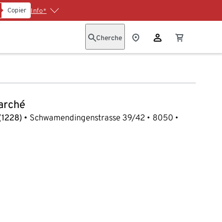
Copier
Info*
Cherche
arché
(1228)
Schwamendingenstrasse 39/42
8050