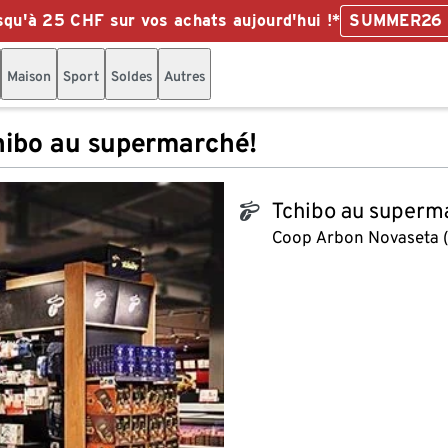
qu'à 25 CHF sur vos achats aujourd'hui !*
SUMMER26
Maison
Sport
Soldes
Autres
hibo au supermarché!
Tchibo au superm
tchibo_logo
Coop Arbon Novaseta 