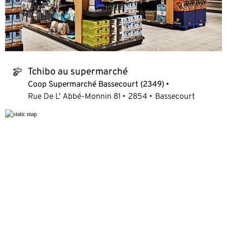
Tchibo au supermarché
tchibo_logo
Coop Supermarché Bassecourt (2349)
Rue De L' Abbé-Monnin 81
2854
Bassecourt