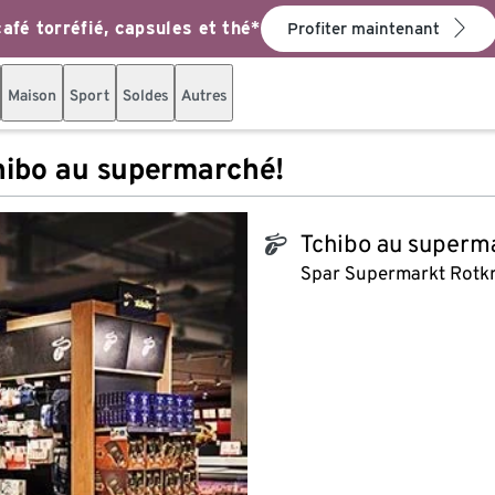
afé torréfié, capsules et thé*
Profiter maintenant
Maison
Sport
Soldes
Autres
hibo au supermarché!
Tchibo au superm
tchibo_logo
Spar Supermarkt Rotkr