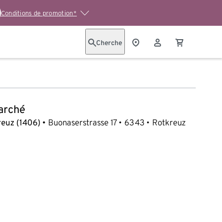
Conditions de promotion*
Cherche
arché
euz (1406)
Buonaserstrasse 17
6343
Rotkreuz