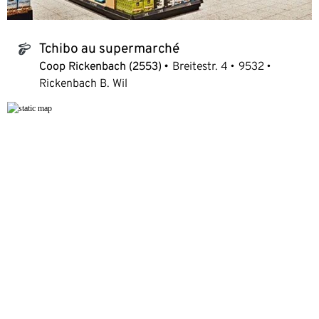
Tchibo au supermarché
tchibo_logo
Coop Rickenbach (2553)
Breitestr. 4
9532
Rickenbach B. Wil