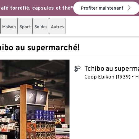
afé torréfié, capsules et thé*
Profiter maintenant
Maison
Sport
Soldes
Autres
hibo au supermarché!
Tchibo au superm
tchibo_logo
Coop Ebikon (1939)
H