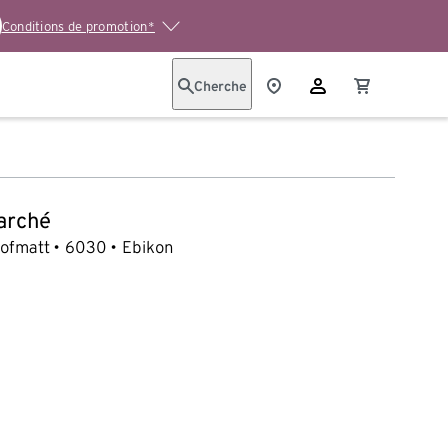
Conditions de promotion*
Cherche
arché
ofmatt
6030
Ebikon