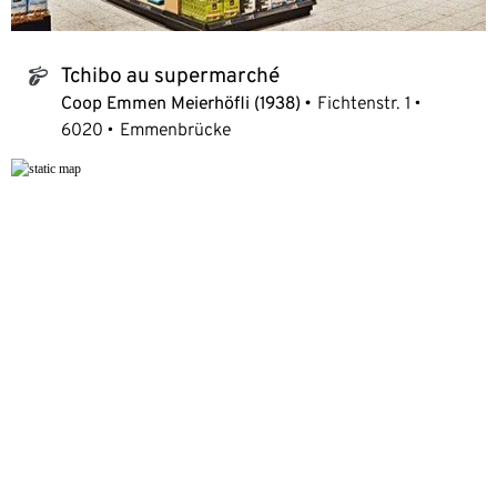
Tchibo au supermarché
tchibo_logo
Coop Emmen Meierhöfli (1938)
Fichtenstr. 1
6020
Emmenbrücke