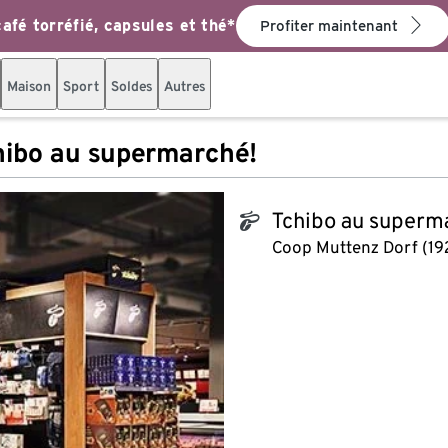
afé torréfié, capsules et thé*
Profiter maintenant
Maison
Sport
Soldes
Autres
hibo au supermarché!
Tchibo au superm
tchibo_logo
Coop Muttenz Dorf (19