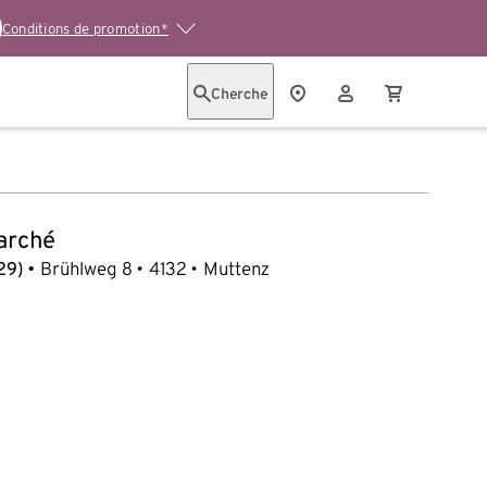
Conditions de promotion*
Cherche
arché
29)
Brühlweg 8
4132
Muttenz