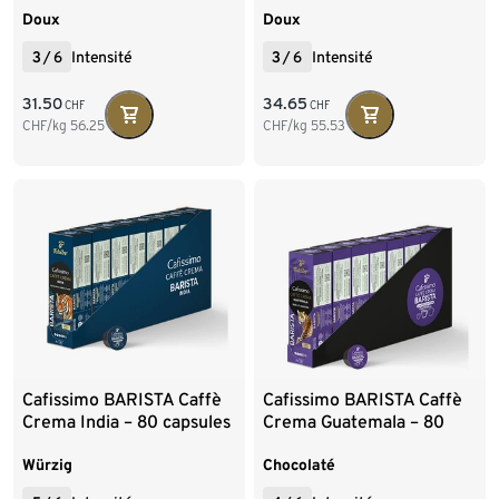
Doux
Doux
3
/
6
Intensité
3
/
6
Intensité
31.50
34.65
CHF
CHF
CHF/kg
56.25
CHF/kg
55.53
Cafissimo BARISTA Caffè
Cafissimo BARISTA Caffè
Crema India – 80 capsules
Crema Guatemala – 80
capsules
Würzig
Chocolaté