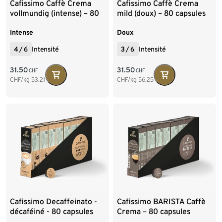
Cafissimo Caffè Crema
Cafissimo Caffè Crema
vollmundig (intense) – 80
mild (doux) – 80 capsules
capsules
Intense
Doux
4
/
6
Intensité
3
/
6
Intensité
31.50
31.50
CHF
CHF
CHF/kg
53.21
CHF/kg
56.25
Cafissimo Decaffeinato -
Cafissimo BARISTA Caffè
décaféiné - 80 capsules
Crema – 80 capsules