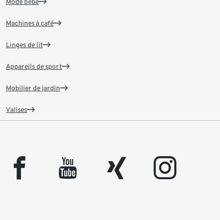
Mode bébé
Machines à café
Linges de lit
Appareils de sport
Mobilier de jardin
Valises
facebook
youtube
xing
instagram