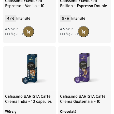
Cafissimo Flavoured
Cafissimo Flavoured
Espresso - Vanilla – 10
Edition – Espresso Double
capsules
Choc
4
/
6
Intensité
5
/
6
Intensité
4.95
4.95
CHF
CHF
CHF/kg
70.71
CHF/kg
70.71
Cafissimo BARISTA Caffè
Cafissimo BARISTA Caffè
Crema India – 10 capsules
Crema Guatemala – 10
capsules
Würzig
Chocolaté