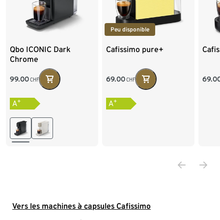
Peu disponible
Qbo ICONIC Dark
Cafissimo pure+
Cafi
Chrome
99.00
69.00
69.0
CHF
CHF
+
+
A
A
Vers les machines à capsules Cafissimo