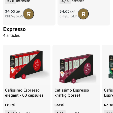
5
/
6
Intensité
4
/
6
Intensité
34.65
34.65
CHF
CHF
CHF/kg
57.75
CHF/kg
54.14
Expresso
Fin de la liste
4 articles
Cafissimo Espresso
Cafissimo Espresso
Cafi
elegant - 80 capsules
kräftig (corsé)
Espre
Fruité
Corsé
Noise