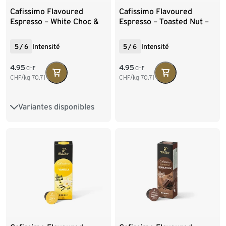
Cafissimo Flavoured
Cafissimo Flavoured
Espresso – White Choc &
Espresso – Toasted Nut –
Raspberry – 10 capsules
10 capsules
5
/
6
Intensité
5
/
6
Intensité
4.95
4.95
CHF
CHF
CHF/kg
70.71
CHF/kg
70.71
Variantes disponibles
10 capsules
80 capsules