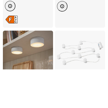
Guirlande lumineuse USB
2 éclairages multifonction
à LED
à LED
12.95
CHF
19.95
CHF
CHF/pièces
6.48