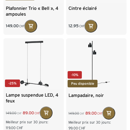
Plafonnier Trio « Bell », 4
Cintre éclairé
ampoules
149.00
12.95
CHF
CHF
-10%
-25%
Peu disponible
Lampe suspendue LED, 4
Lampadaire, noir
feux
89.00
89.00
149.00
149.00
CHF
CHF
CHF
CHF
Meilleur prix sur 30 jours:
Meilleur prix sur 30 jours:
119.00
CHF
99.00
CHF