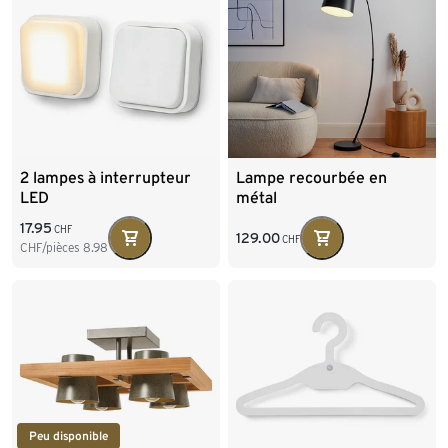
2 lampes à interrupteur
Lampe recourbée en
LED
métal
17.95
CHF
129.00
CHF
CHF/pièces
8.98
Peu disponible