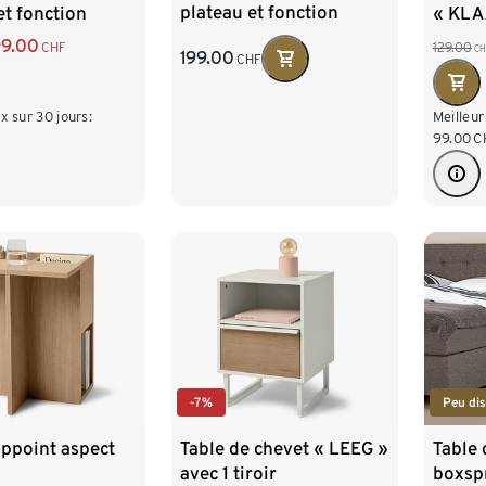
plateau et fonction
et fonction
« KLAA
d’assise
9.00
CHF
129.00
CH
199.00
CHF
ix sur 30 jours:
Meilleur
99.00
C
-7%
Peu dis
appoint aspect
Table de chevet « LEEG »
Table 
avec 1 tiroir
boxsp