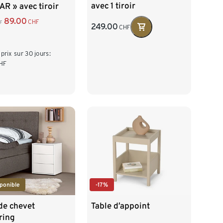
avec 1 tiroir
R » avec tiroir
89.00
CHF
F
249.00
CHF
 prix sur 30 jours:
HF
-17%
ponible
Table d’appoint
de chevet
ring