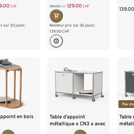
9.00
129.00
CHF
189.00
CHF
CHF
139.0
ix sur 30 jours:
Meilleur prix sur 30 jours:
139.00
CHF
Peu dis
appoint en bois
Table d’appoint
Table 
métallique « CN3 » avec
métall
1 abattant et roulettes,
1 abat