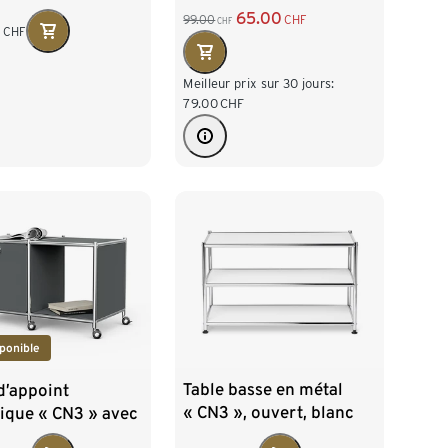
65.00
99.00
CHF
CHF
0
CHF
Meilleur prix sur 30 jours:
79.00
CHF
ponible
Table basse en métal
d’appoint
« CN3 », ouvert, blanc
ique « CN3 » avec
tant et roulettes,