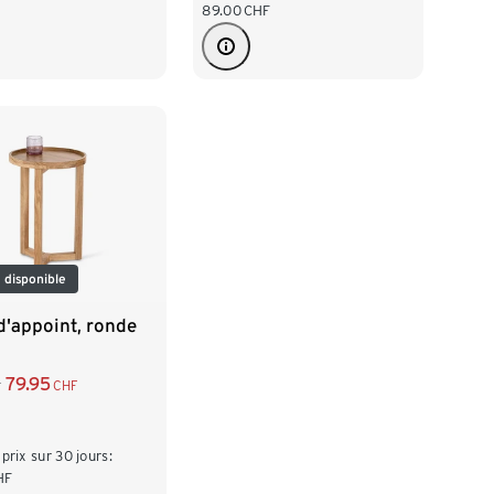
89.00
CHF
 disponible
d'appoint, ronde
79.95
CHF
F
 prix sur 30 jours:
HF