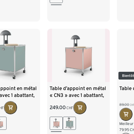
Bientôt
appoint en métal
Table d’appoint en métal
Table 
avec 1 abattant,
« CN3 » avec 1 abattant,
vieux rose
89.00
CH
249.00
HF
CHF
Meilleur
79.95
C