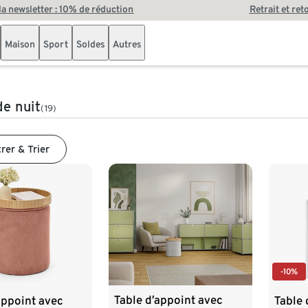
 la newsletter : 10% de réduction
Retrait et ret
Maison
Sport
Soldes
Autres
de nuit
(19)
trer & Trier
-10%
Table d’appoint avec
appoint avec
Table 