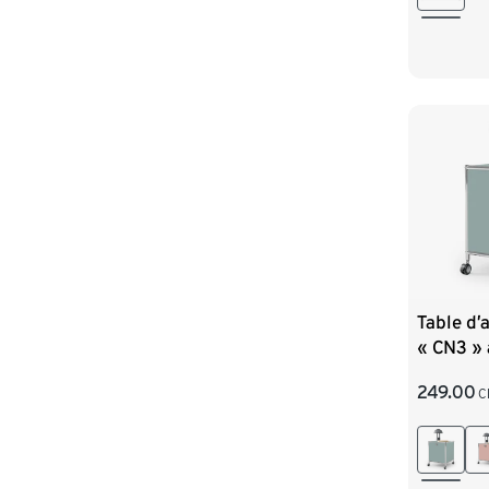
Table d’
« CN3 » 
sauge
249.00
C