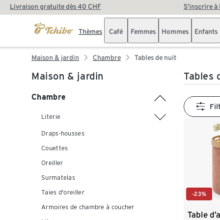
Livraison gratuite dès 40 CHF
S’inscrire à
Thèmes
Café
Femmes
Hommes
Enfants
Maison & jardin
Chambre
Tables de nuit
Maison & jardin
Tables 
Chambre
Fil
Literie
Draps-housses
Couettes
Oreiller
Surmatelas
Taies d'oreiller
-23%
Armoires de chambre à coucher
Table d’