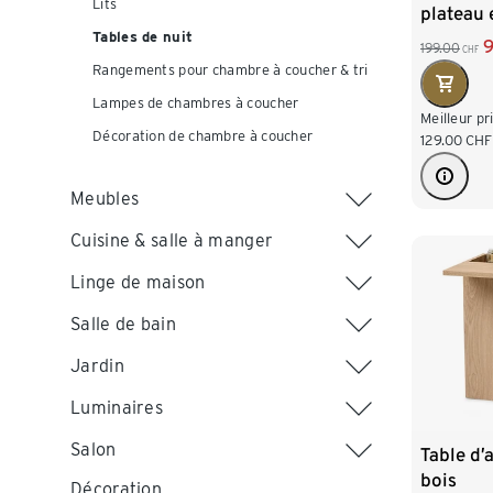
Lits
plateau 
d’assise
Tables de nuit
9
199.00
CHF
Rangements pour chambre à coucher & tri
Lampes de chambres à coucher
Meilleur pr
Décoration de chambre à coucher
129.00
CHF
Meubles
Cuisine & salle à manger
Linge de maison
Salle de bain
Jardin
Luminaires
Salon
Table d’
bois
Décoration