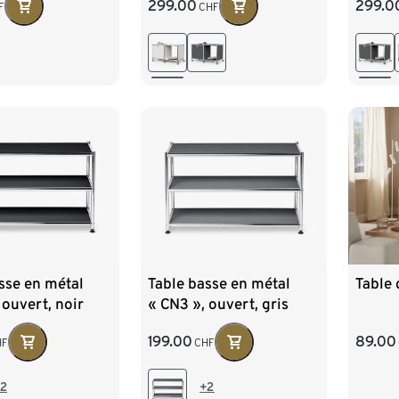
299.00
299.0
F
CHF
blanc
gris
sse en métal
Table basse en métal
Table 
 ouvert, noir
« CN3 », ouvert, gris
199.00
89.00
HF
CHF
2
+2