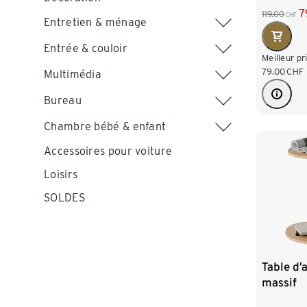
7
119.00
CHF
Entretien & ménage
Entrée & couloir
Meilleur pr
79.00
CHF
Multimédia
Bureau
Chambre bébé & enfant
Accessoires pour voiture
Loisirs
SOLDES
Table d’
massif