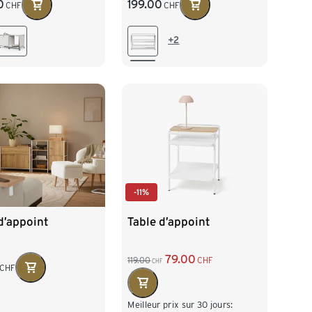
199.00
0
CHF
CHF
+2
-11%
d’appoint
Table d’appoint
79.00
119.00
CHF
CHF
CHF
Meilleur prix sur 30 jours: