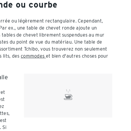
onde ou courbe
carrée ou légèrement rectangulaire. Cependant,
 Par ex., une table de chevet ronde ajoute un
es tables de chevet librement suspendues au mur
stes du point de vue du matériau. Une table de
l'assortiment Tchibo, vous trouverez non seulement
 lits, des
commodes
et bien d'autres choses pour
lle
vet
est
ez
ttes,
 est
 Si