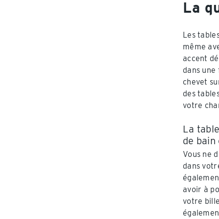
La qu
Les table
même avec
accent dé
dans une 
chevet su
des table
votre ch
La table
de bain 
Vous ne d
dans votr
également
avoir à p
votre bill
également