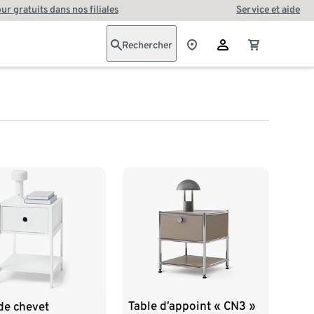
our gratuits dans nos filiales
Service et aide
Rechercher
Table d’appoint « CN3 »
de chevet