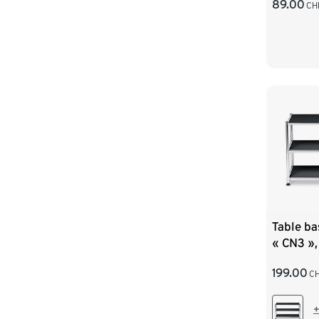
89.00
CH
Table ba
« CN3 »,
199.00
C
+