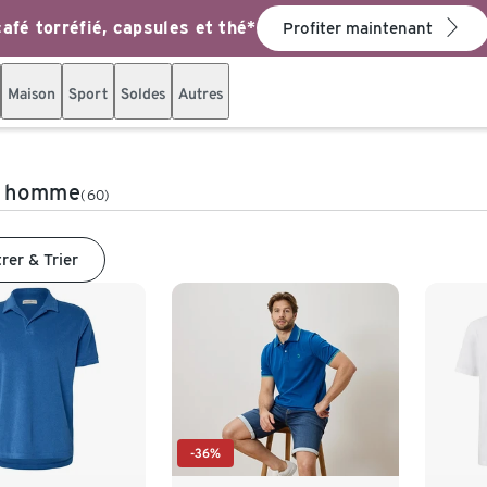
afé torréfié, capsules et thé*
Profiter maintenant
Maison
Sport
Soldes
Autres
ts homme
(60)
trer & Trier
-36%