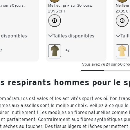
ix sur 30 jours:
Meilleur prix sur 30 jours:
Meilleur
29.95
CHF
29.95
C
s disponibles
Tailles disponibles
Tail
M 48/50
S 44/46
M 48/50
S 44
XL 56/58
L 52/54
XL 56/58
L 52
7
+7
/62
3XL 64/66
XXL 60/62
3XL 64/66
XXL 
Vous avez vu 24 sur 60 pro
70
4XL 68/70
4XL 
s respirants hommes pour le sp
empératures estivales et les activités sportives où l'on tran
mes aux aisselles sont le meilleur choix. Veillez à ce que l
pirer inutilement ! Les modèles en fibres naturelles comme l
nt parfaitement. Contrairement aux fibres synthétiques pure
et sèches au toucher. Des tissus légers et lâches permettent