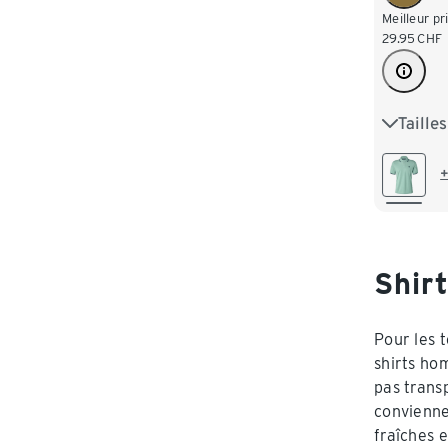
Meilleur pr
29.95
CHF
Taille
S 44/46
L 52/54
+
XXL 60
4XL 68/
Shirt
Pour les t
shirts hom
pas trans
convienne
fraîches 