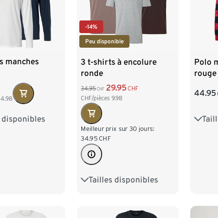
-14%
Peu disponible
ts manches
3 t-shirts à encolure
Polo 
ronde
rouge
29.95
34.95
CHF
F
CHF
44.95
CHF/pièces
9.98
14.98
s disponibles
Tail
M 48/50
S 44
Meilleur prix sur 30 jours:
34.95
CHF
XL 56/58
L 52
/62
3XL 64/66
XXL 
Tailles disponibles
S 44/46
M 48/50
70
4XL 
L 52/54
XL 56/58