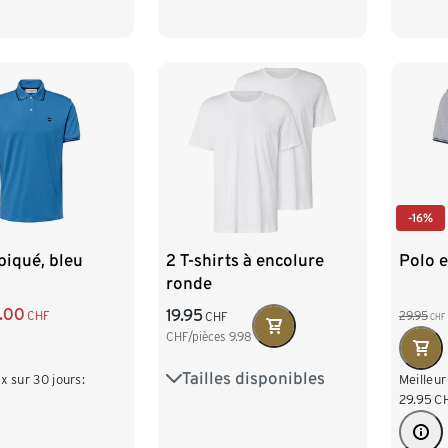
XXL 
4XL 
-16%
piqué, bleu
2 T-shirts à encolure
Polo e
ronde
5.00
19.95
CHF
29.95
CHF
CHF
CHF/pièces
9.98
Tailles disponibles
S 44/46
M 48/50
ix sur 30 jours:
Meilleur
29.95
C
L 52/54
XL 56/58