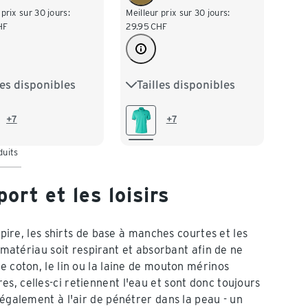
 prix sur 30 jours:
Meilleur prix sur 30 jours:
HF
29.95
CHF
les disponibles
Tailles disponibles
/46
M 48/50
S 44/46
M 48/50
/54
XL 56/58
L 52/54
XL 56/58
+7
+7
60/62
3XL 64/66
XXL 60/62
3XL 64/66
duits
68/70
4XL 68/70
ort et les loisirs
spire, les shirts de base à manches courtes et les
e matériau soit respirant et absorbant afin de ne
e coton, le lin ou la laine de mouton mérinos
s, celles-ci retiennent l'eau et sont donc toujours
 également à l'air de pénétrer dans la peau - un