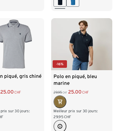
XXL 60/62
3XL 64/66
60/62
3XL 64/66
4XL 68/70
68/70
-16%
n piqué, gris chiné
Polo en piqué, bleu
marine
25.00
25.00
CHF
29.95
CHF
CHF
 prix sur 30 jours:
Meilleur prix sur 30 jours:
HF
29.95
CHF