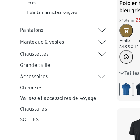
Polo en 
Polos
bleu gri
T-shirts à manches longues
2
34.95
CHF
Pantalons
Meilleur pr
Manteaux & vestes
34.95
CHF
Chaussettes
Grande taille
Taille
M 48/5
Accessoires
XL 56/5
Chemises
Valises et accessoires de voyage
Chaussures
SOLDES