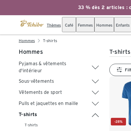
33 % dès 2 articles : c
Thèmes
Café
Femmes
Hommes
Enfants
Hommes
T-shirts
Hommes
T-shir
Pyjamas & vêtements
Fil
d'intérieur
Sous-vêtements
Vêtements de sport
Pulls et jaquettes en maille
T-shirts
-28%
T-shirts