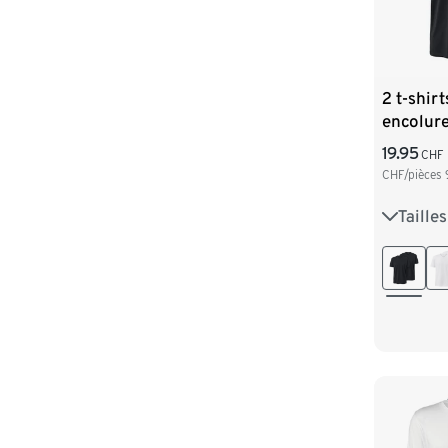
2 t-shirt
encolure
19.95
CHF
CHF/pièces
Taille
S 44/46
L 52/54
XXL 60
4XL 68/