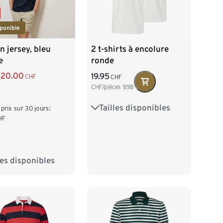
ponible
n jersey, bleu
2 t-shirts à encolure
e
ronde
20.00
19.95
CHF
CHF
CHF/pièces
9.98
Tailles disponibles
S 44/46
M 48/50
 prix sur 30 jours:
HF
L 52/54
XL 56/58
XXL 60/62
les disponibles
/46
M 48/50
/54
XL 56/58
60/62