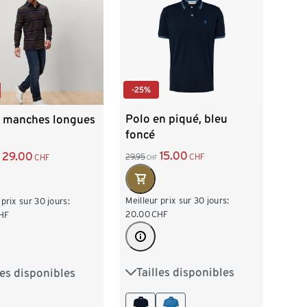
-25%
Polo en piqué, bleu
à manches longues
foncé
15.00
29.00
29.95
CHF
CHF
CHF
Meilleur prix sur 30 jours:
 prix sur 30 jours:
20.00
CHF
HF
Tailles disponibles
les disponibles
S 44/46
M 48/50
/46
M 48/50
L 52/54
XL 56/58
/54
XL 56/58