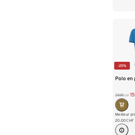
-25%
Polo en 
1
29.95
CHF
Meilleur pr
20.00
CHF