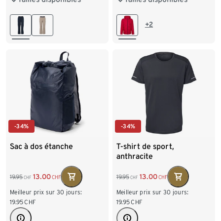
L 52/54
XL 56/58
XXL
+2
XXL 60/62
-34%
-34%
Sac à dos étanche
T-shirt de sport,
anthracite
13.00
13.00
19.95
19.95
CHF
CHF
CHF
CHF
Meilleur prix sur 30 jours:
Meilleur prix sur 30 jours:
19.95
CHF
19.95
CHF