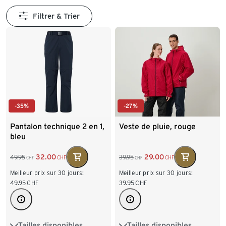
Filtrer & Trier
-35%
-27%
Pantalon technique 2 en 1,
Veste de pluie, rouge
bleu
32.00
29.00
49.95
39.95
CHF
CHF
CHF
CHF
Meilleur prix sur 30 jours:
Meilleur prix sur 30 jours:
49.95
CHF
39.95
CHF
Tailles disponibles
Tailles disponibles
S 44/46
M 48/50
XS
S
M
L
XL