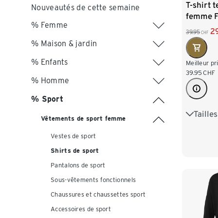
T-shirt 
Nouveautés de cette semaine
femme F
% Femme
2
39.95
CHF
% Maison & jardin
% Enfants
Meilleur pr
39.95
CHF
% Homme
% Sport
Taille
XS 32/3
Vêtements de sport femme
M 40/4
Vestes de sport
Shirts de sport
XL 48/
Pantalons de sport
Sous-vêtements fonctionnels
Chaussures et chaussettes sport
Accessoires de sport