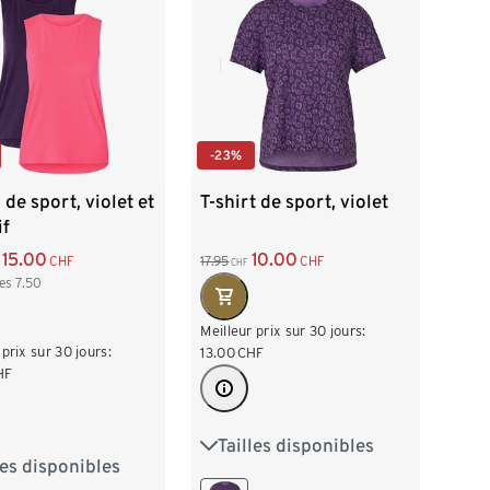
-23%
 de sport, violet et
T-shirt de sport, violet
if
15.00
10.00
CHF
17.95
CHF
CHF
ces
7.50
Meilleur prix sur 30 jours:
 prix sur 30 jours:
13.00
CHF
HF
Tailles disponibles
XS 32/34
S 36/38
les disponibles
2/34
S 36/38