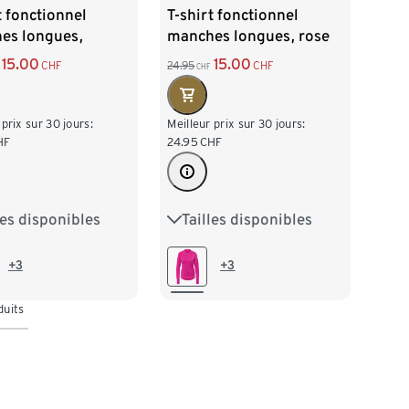
t fonctionnel
T-shirt fonctionnel
es longues,
manches longues, rose
 fluo
fluo
15.00
15.00
CHF
24.95
CHF
CHF
 prix sur 30 jours:
Meilleur prix sur 30 jours:
HF
24.95
CHF
les disponibles
Tailles disponibles
2/34
S 36/38
XS 32/34
S 36/38
/42
L 44/46
M 40/42
L 44/46
+3
+3
8/50
XL 48/50
duits