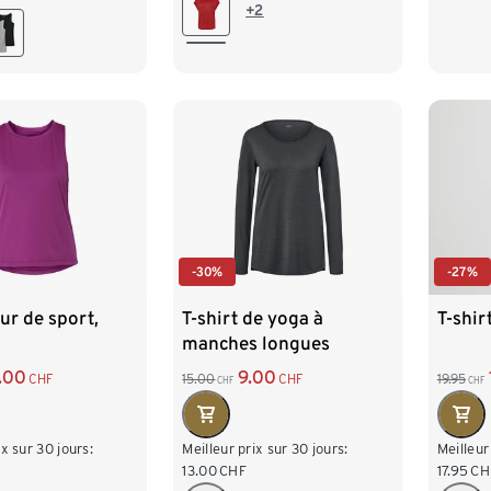
M 40/42
L 44/46
+2
2
L 44/46
M 40
XL 48/50
50
XXL 52/54
XL 4
-30%
-27%
r de sport,
T-shirt de yoga à
T-shir
manches longues
.00
9.00
CHF
15.00
CHF
19.95
CHF
CHF
ix sur 30 jours:
Meilleur prix sur 30 jours:
Meilleur
13.00
CHF
17.95
CH