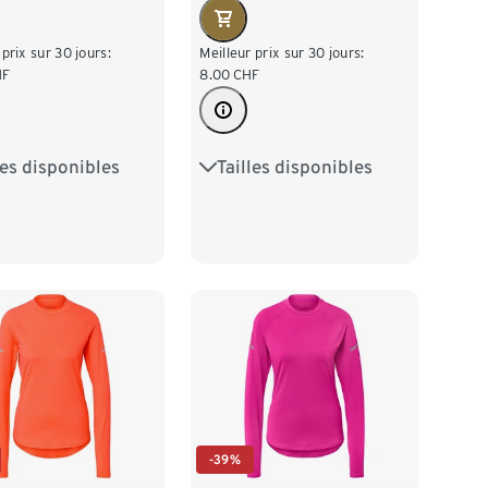
 prix sur 30 jours:
Meilleur prix sur 30 jours:
HF
8.00
CHF
les disponibles
Tailles disponibles
38
M 40/42
XS 32/34
S 36/38
/46
XL 48/50
M 40/42
L 44/46
52/54
XL 48/50
XXL 52/54
-39%