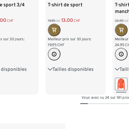
de sport 3/4
T-shirt de sport
T-shir
manch
orange
.00
13.00
CHF
19.95
CHF
24.95
CHF
CHF
ix sur 30 jours:
Meilleur prix sur 30 jours:
Meilleur
19.95
CHF
24.95
C
s disponibles
Tailles disponibles
Tail
4
S 36/38
XS 32/34
S 36/38
XS 3
2
L 44/46
M 40/42
L 44/46
M 40
50
XL 48/50
XL 4
Vous avez vu 24 sur 181 pro