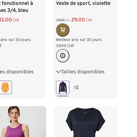
t fonctionnel à
Veste de sport, violette
es 3/4, bleu
13.00
29.00
CHF
39.95
CHF
CHF
 prix sur 30 jours:
Meilleur prix sur 30 jours:
F
39.95
CHF
les disponibles
Tailles disponibles
2/34
S 36/38
XS 32/34
S 36/38
/42
L 44/46
M 40/42
L 44/46
+2
XL 48/50
XXL 52/54