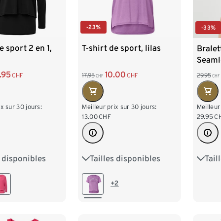
-23%
-33%
e sport 2 en 1,
T-shirt de sport, lilas
Bralet
Seaml
.95
10.00
CHF
17.95
CHF
29.95
CHF
CHF
ix sur 30 jours:
Meilleur prix sur 30 jours:
Meilleur
13.00
CHF
29.95
C
s disponibles
Tailles disponibles
Tail
M 40/42
XS 32/34
S 36/38
XS 3
XL 48/50
M 40/42
L 44/46
M 40
+2
/54
XL 48/50