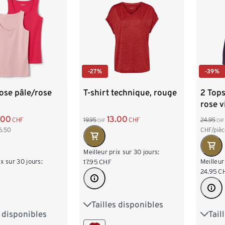
-27%
-39%
rose pâle/rose
T-shirt technique, rouge
2 Tops
rose v
.00
13.00
CHF
19.95
CHF
24.95
CHF
CHF
6.50
CHF/piè
Meilleur prix sur 30 jours:
ix sur 30 jours:
Meilleur
17.95
CHF
24.95
C
Tailles disponibles
XS 32/34
S 36/38
s disponibles
Tail
4
S 36/38
XS 3