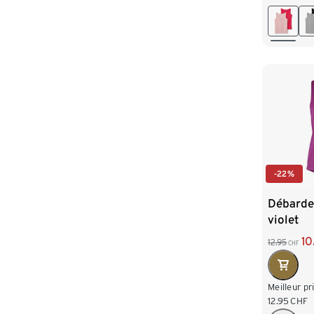
M 40/4
XL 48/
-22%
Débardeu
violet
10
12.95
CHF
Meilleur pr
12.95
CHF