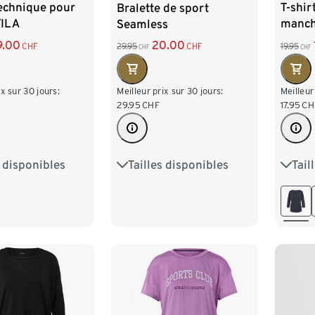
technique pour
T-shir
Bralette de sport
ILA
manch
Seamless
9.00
20.00
CHF
19.95
29.95
CHF
CHF
CHF
ix sur 30 jours:
Meilleur
Meilleur prix sur 30 jours:
17.95
CH
29.95
CHF
s disponibles
Tail
Tailles disponibles
4
S 36/38
XS 3
XS 32/34
S 36/38
2
L 44/46
M 40
M 40/42
L 44/46
50
XXL 52/54