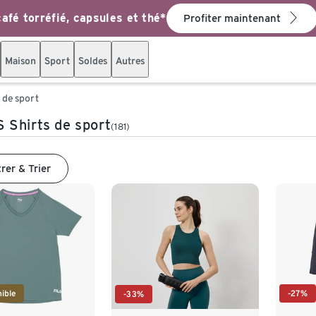
afé torréfié, capsules et thé*
Profiter maintenant
Maison
Sport
Soldes
Autres
 de sport
Shirts de sport
(181)
trer & Trier
ible
-27%
-33%