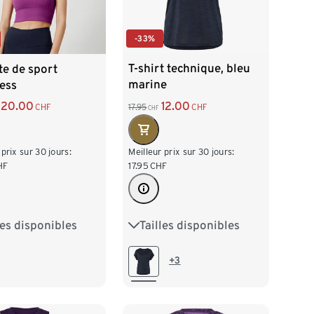
-33%
T-shirt technique, bleu
te de sport
marine
ess
12.00
20.00
17.95
CHF
CHF
CHF
Meilleur prix sur 30 jours:
 prix sur 30 jours:
17.95
CHF
HF
Tailles disponibles
les disponibles
XS 32/34
S 36/38
2/34
S 36/38
M 40/42
L 44/46
/42
L 44/46
+3
XL 48/50