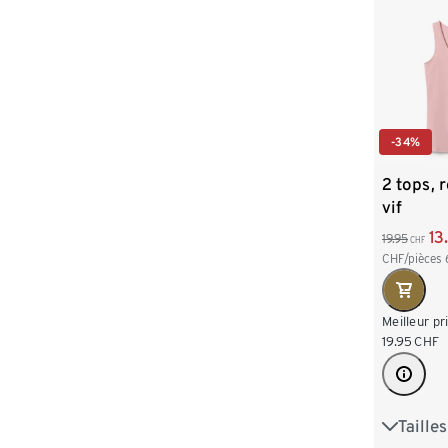
-34%
2 tops, 
vif
13
19.95
CHF
CHF/pièces
Meilleur pr
19.95
CHF
Taille
XS 32/3