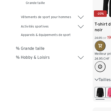
Grande taille
-20%
Vêtements de sport pour hommes
T-shirt d
Activités sportives
noir
Appareils & équipements de sport
19
24.95
CHF
% Grande taille
Meilleur pr
% Hobby & Loisirs
24.95
CHF
Taille
S 36/38
L 44/46
XXL 52