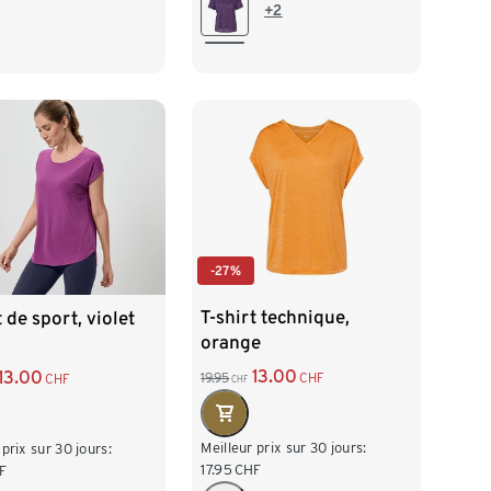
M 40/42
L 44/46
+2
/42
L 44/46
XL 48/50
8/50
-27%
T-shirt technique,
t de sport, violet
orange
13.00
13.00
19.95
CHF
CHF
CHF
Meilleur prix sur 30 jours:
 prix sur 30 jours:
17.95
CHF
F