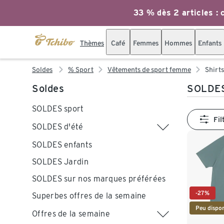
33 % dès 2 articles : c
Thèmes
Café
Femmes
Hommes
Enfants
Soldes
% Sport
Vêtements de sport femme
Shirts
Soldes
SOLDES 
SOLDES sport
Fil
SOLDES d'été
SOLDES enfants
SOLDES Jardin
SOLDES sur nos marques préférées
-27%
Superbes offres de la semaine
Peu dispon
Offres de la semaine