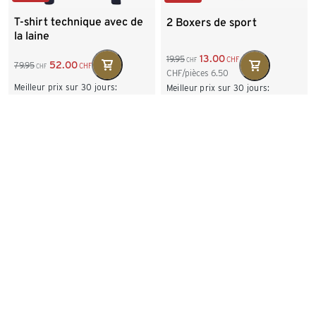
T-shirt technique avec de
2 Boxers de sport
la laine
13.00
19.95
CHF
CHF
52.00
79.95
CHF
CHF
CHF/pièces
6.50
Meilleur prix sur 30 jours:
Meilleur prix sur 30 jours:
79.95
CHF
19.95
CHF
Tailles disponibles
Tailles disponibles
S 44/46
M 48/50
S/4
M/5
L/6
L 52/54
XL 56/58
XL/7
XXL/8
XXL 60/62
-26%
-34%