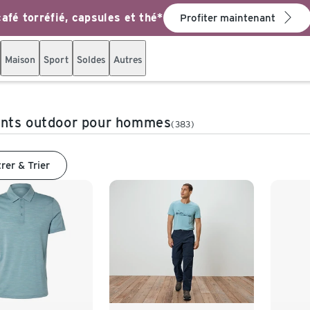
afé torréfié, capsules et thé*
Profiter maintenant
Maison
Sport
Soldes
Autres
nts outdoor pour hommes
(383)
trer & Trier