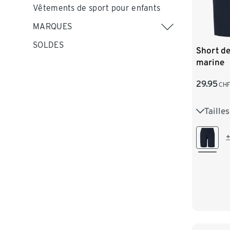
Vêtements de sport pour enfants
MARQUES
SOLDES
Short de
marine
29.95
CH
Taille
S 44/46
L 52/54
+
XXL 60