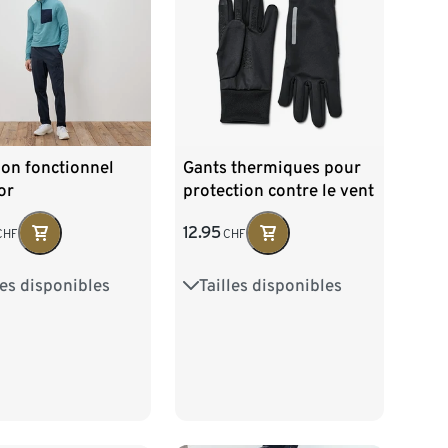
on fonctionnel
Gants thermiques pour
or
protection contre le vent
12.95
CHF
CHF
les disponibles
Tailles disponibles
/46
M 48/50
6,5
7,5
8,5
9,5
/54
XL 56/58
60/62