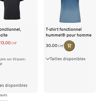
onctionnel,
T-shirt fonctionnel
cite
hummel® pour homme
13.00
CHF
30.00
CHF
Tailles disponibles
S 44/46
M 48/50
 prix sur 30 jours:
HF
L 52/54
XL 56/58
XXL 60/62
les disponibles
/46
M 48/50
duits
/54
XL 56/58
60/62