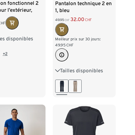
on fonctionnel 2
Pantalon technique 2 en
our l’extérieur,
1, bleu
32.00
49.95
CHF
CHF
CHF
les disponibles
/46
M 48/50
Meilleur prix sur 30 jours:
49.95
CHF
/54
XL 56/58
+2
60/62
Tailles disponibles
S 44/46
M 48/50
L 52/54
XL 56/58
XXL 60/62