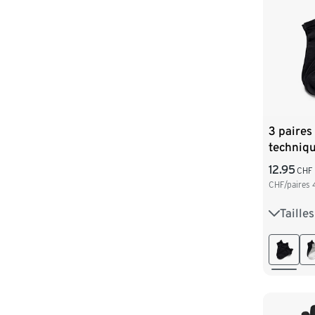
3 paires
techniqu
noir
12.95
CHF
CHF/paires
Taille
35-38