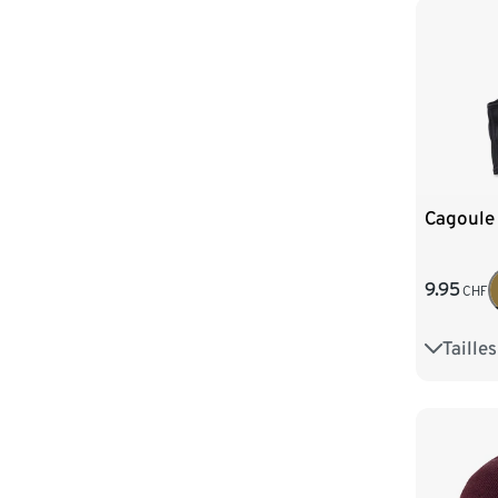
Cagoule
9.95
CHF
Taille
S
M