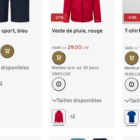
-27%
-34%
Veste de pluie, rouge
 sport, bleu
T-shir
29.00
39.95
CHF
19.95
CHF
CHF
F
s disponibles
M 48/50
Meilleur prix sur 30 jours:
Meilleur
39.95
CHF
19.95
CH
XL 56/58
2
/62
Tailles disponibles
Tail
XS
S
M
L
XL
S 44
XXL
L 52
+2
XXL 