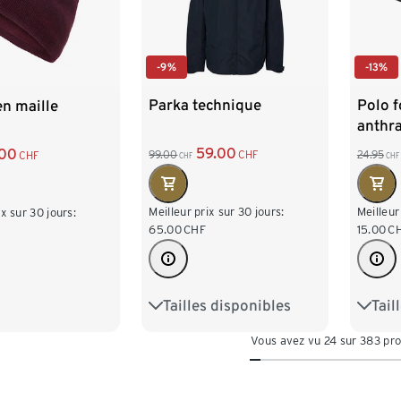
-9%
-13%
Parka technique
Polo f
n maille
anthra
59.00
.00
99.00
CHF
24.95
CHF
CHF
CHF
Meilleur prix sur 30 jours:
Meilleur
ix sur 30 jours:
65.00
CHF
15.00
C
Tailles disponibles
Tail
S 44/46
M 48/50
S 44
Vous avez vu 24 sur 383 pro
L 52/54
XL 56/58
L 52
XXL 60/62
XXL 