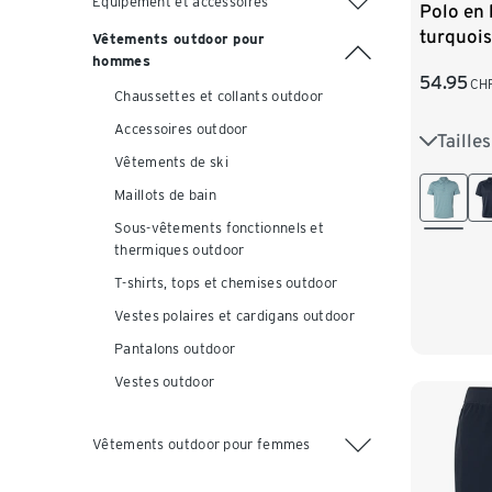
Équipement et accessoires
Polo en 
turquois
Vêtements outdoor pour
hommes
54.95
CH
Chaussettes et collants outdoor
Accessoires outdoor
Taille
S 44/46
Vêtements de ski
L 52/54
Maillots de bain
Sous-vêtements fonctionnels et
XXL 60
thermiques outdoor
T-shirts, tops et chemises outdoor
Vestes polaires et cardigans outdoor
Pantalons outdoor
Vestes outdoor
Vêtements outdoor pour femmes