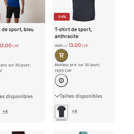
-34%
T-shirt de sport,
t de sport, bleu
anthracite
13.00
13.00
19.95
CHF
CHF
CHF
Meilleur prix sur 30 jours:
 prix sur 30 jours:
19.95
CHF
F
Tailles disponibles
les disponibles
S 44/46
M 48/50
/46
M 48/50
/54
XL 56/58
L 52/54
XL 56/58
+4
+4
60/62
XXL 60/62