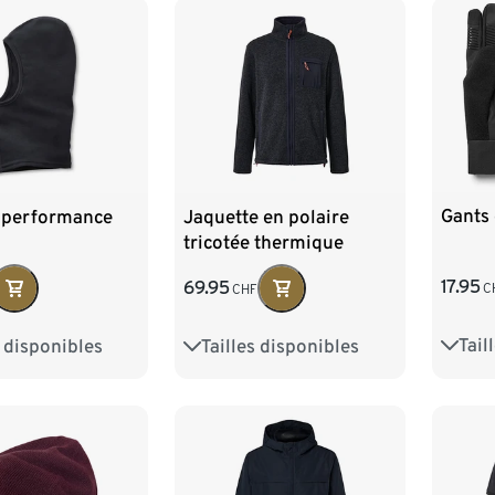
Gants 
 performance
Jaquette en polaire
tricotée thermique
17.95
69.95
C
CHF
Tail
s disponibles
Tailles disponibles
S/M
L
S 44/46
M 48/50
L 52/54
XL 56/58
XXL 60/62