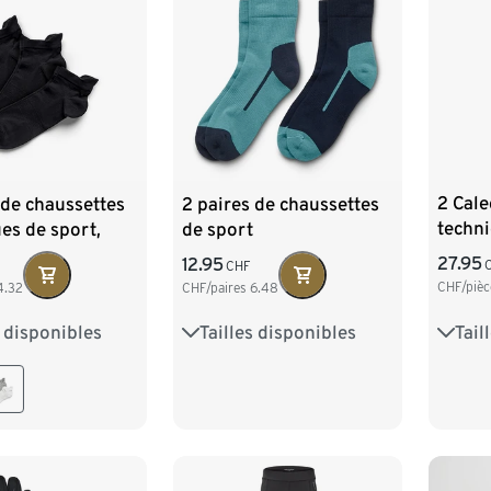
2 Cale
 de chaussettes
2 paires de chaussettes
techn
es de sport,
de sport
27.95
12.95
CHF
CHF/piè
4.32
CHF/paires
6.48
Tail
s disponibles
Tailles disponibles
S 44
39-42
43-46
35-38
39-42
43-46
L 52