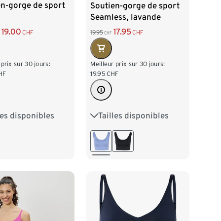
en-gorge de sport
Soutien-gorge de sport
Seamless, lavande
19.00
17.95
CHF
19.95
CHF
CHF
 prix sur 30 jours:
Meilleur prix sur 30 jours:
HF
19.95
CHF
les disponibles
Tailles disponibles
2/34
S 36/38
XS 32/34
S 36/38
/42
L 44/46
M 40/42
L 44/46
8/50