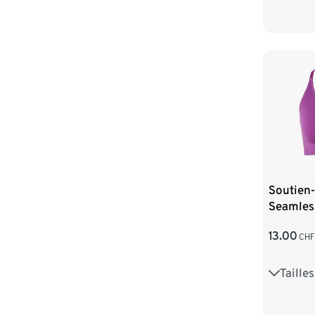
Soutien-
Seamles
13.00
CHF
Taille
S 36/38
L 44/46