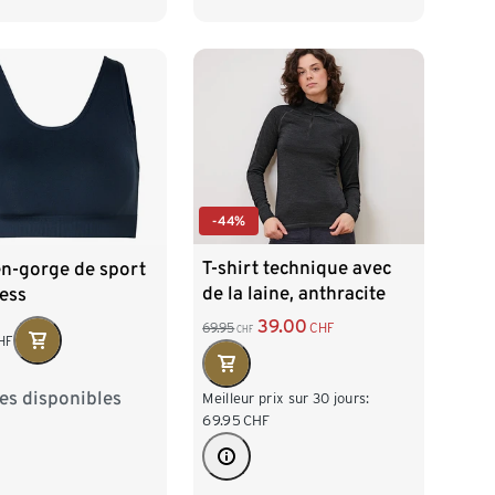
-44%
T-shirt technique avec
en-gorge de sport
de la laine, anthracite
ess
39.00
69.95
CHF
CHF
HF
les disponibles
2/34
S 36/38
Meilleur prix sur 30 jours:
69.95
CHF
/42
L 44/46