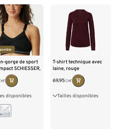
ponible
en-gorge de sport
T-shirt technique avec
Impact SCHIESSER,
laine, rouge
69.95
CHF
CHF
les disponibles
Tailles disponibles
80C
80D
XS 32/34
S 36/38
85C
85D
M 40/42
L 44/46
90D
XL 48/50