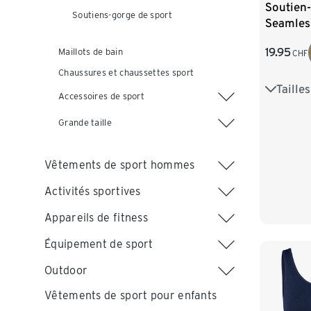
Soutien-
Soutiens-gorge de sport
Seamles
19.95
Maillots de bain
CHF
Chaussures et chaussettes sport
Taille
S 36/38
Accessoires de sport
L 44/46
Grande taille
Vêtements de sport hommes
Activités sportives
Appareils de fitness
Équipement de sport
Outdoor
Vêtements de sport pour enfants