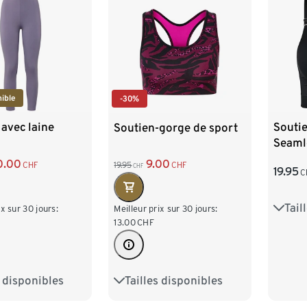
ible
-30%
avec laine
Souti
Soutien-gorge de sport
Seamle
0.00
9.00
CHF
19.95
CHF
CHF
19.95
C
Tail
S 36/
ix sur 30 jours:
Meilleur prix sur 30 jours:
13.00
CHF
L 44
s disponibles
Tailles disponibles
4
S 36/38
XS 32/34
S 36/38