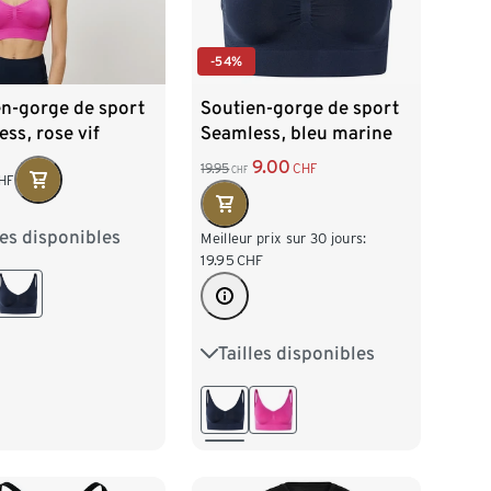
-54%
en-gorge de sport
Soutien-gorge de sport
ss, rose vif
Seamless, bleu marine
9.00
19.95
CHF
CHF
HF
les disponibles
38
M 40/42
Meilleur prix sur 30 jours:
19.95
CHF
/46
XL 48/50
Tailles disponibles
S 36/38
M 40/42
L 44/46
XL 48/50