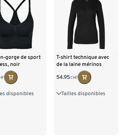
en-gorge de sport
T-shirt technique avec
ss, noir
de la laine mérinos
54.95
HF
CHF
les disponibles
Tailles disponibles
38
M 40/42
XS 32/34
S 36/38
/46
M 40/42
L 44/46
XL 48/50