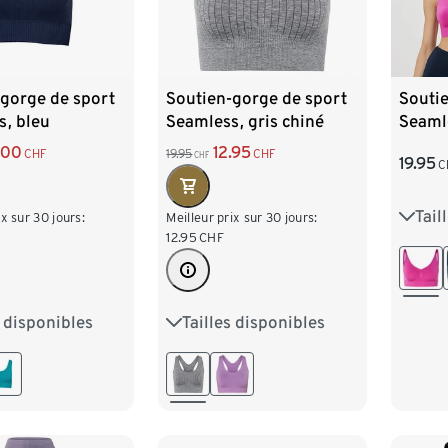
gorge de sport
Soutien-gorge de sport
Souti
s, bleu
Seamless, gris chiné
Seamle
.00
12.95
CHF
19.95
CHF
CHF
19.95
C
Tail
S 36/
ix sur 30 jours:
Meilleur prix sur 30 jours:
12.95
CHF
L 44
s disponibles
Tailles disponibles
4
S 36/38
S 36/38
M 40/42
2
L 44/46
L 44/46