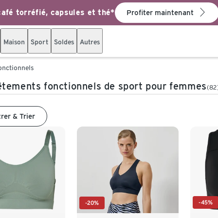
afé torréfié, capsules et thé*
Profiter maintenant
Maison
Sport
Soldes
Autres
onctionnels
tements fonctionnels de sport pour femmes
(82
trer & Trier
-45%
-20%