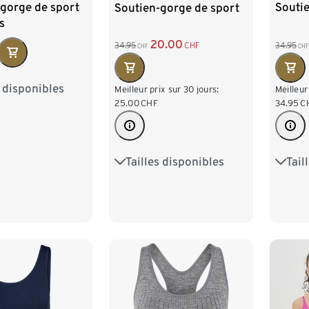
gorge de sport
Souti
Soutien-gorge de sport
s
20.00
34.95
34.95
CHF
CHF
CHF
s disponibles
M 40/42
Meilleur
Meilleur prix sur 30 jours:
34.95
C
25.00
CHF
XL 48/50
Tail
Tailles disponibles
XS 3
75B
75C
80B
M 40
80C
80D
85B
XL 4
85C
85D