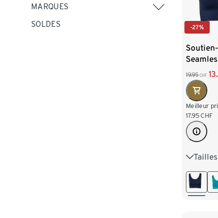
MARQUES
SOLDES
-27%
Soutien-
Seamles
13
19.95
CHF
Meilleur pr
17.95
CHF
Taille
XS 32/3
M 40/4