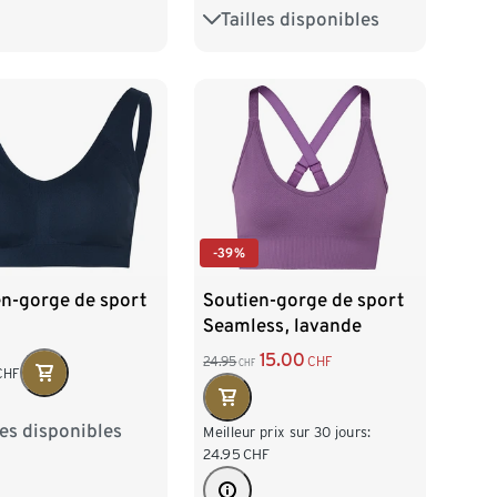
8/50
Tailles disponibles
XS 32/34
S 36/38
M 40/42
L 44/46
XL 48/50
-39%
en-gorge de sport
Soutien-gorge de sport
Seamless, lavande
15.00
24.95
CHF
CHF
CHF
les disponibles
38
M 40/42
Meilleur prix sur 30 jours:
24.95
CHF
/46
XL 48/50