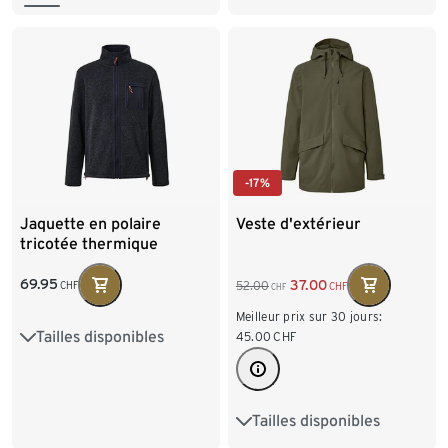
-17%
Jaquette en polaire
Veste d'extérieur
tricotée thermique
69.95
37.00
52.00
CHF
CHF
CHF
Meilleur prix sur 30 jours:
Tailles disponibles
S 44/46
M 48/50
45.00
CHF
L 52/54
XL 56/58
Tailles disponibles
S 44/46
M 48/50
XXL 60/62