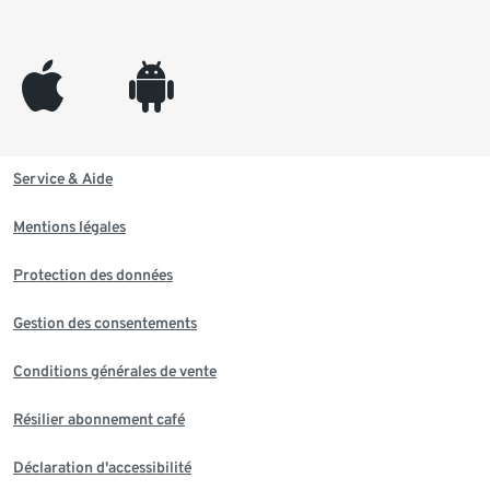
appleinc
android
Service & Aide
Mentions légales
Protection des données
Gestion des consentements
Conditions générales de vente
Résilier abonnement café
Déclaration d'accessibilité