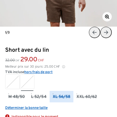
1/3
Short avec du lin
29.00
32.00
CHF
CHF
Meilleur prix sur 30 jours:
25.00
CHF
TVA incluse
hors frais de port
M 48/50
L 52/54
XL 56/58
XXL 60/62
Déterminer la bonne taille
Indisponible pour le moment