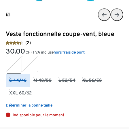
1/4
Veste fonctionnelle coupe-vent, bleue
(2)
30.00
TVA incluse
hors frais de port
CHF
S 44/46
M 48/50
L 52/54
XL 56/58
XXL 60/62
Déterminer la bonne taille
Indisponible pour le moment