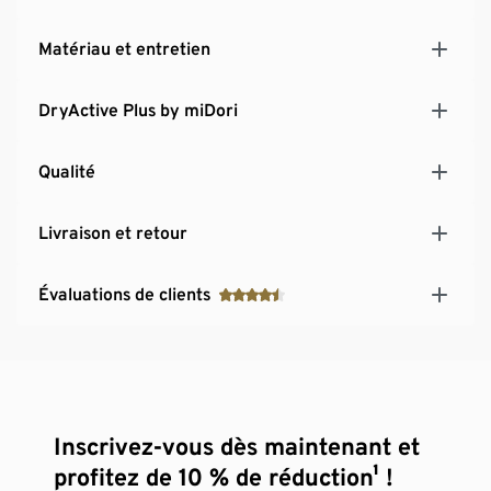
2 poches fendues et zippées
Taille avec cordon coulissant
Matériau et entretien
Coupe légèrement plus longue dans le dos
Veste de sport pour hommes, pour tous types
DryActive Plus by miDori
d'activités de plein air : idéale pour la course ou le
vélo
Qualité
Livraison et retour
Évaluations de clients
Inscrivez-vous dès maintenant et
profitez de 10 % de réduction¹ !