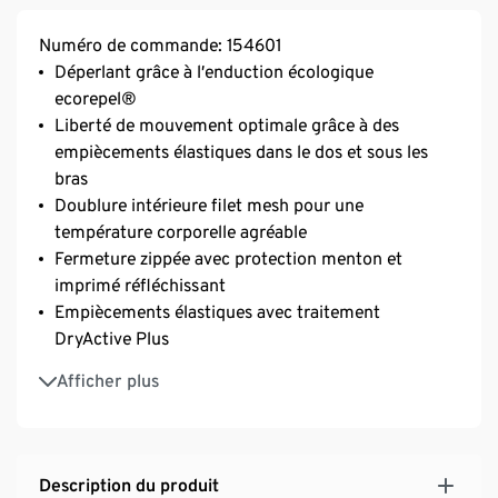
Numéro de commande: 154601
Déperlant grâce à l’enduction écologique
ecorepel®
Liberté de mouvement optimale grâce à des
empiècements élastiques dans le dos et sous les
bras
Doublure intérieure filet mesh pour une
température corporelle agréable
Fermeture zippée avec protection menton et
imprimé réfléchissant
Empiècements élastiques avec traitement
DryActive Plus
Poche poitrine zippée avec ouverture pour câble
Afficher plus
d’écouteurs vers l’intérieur
Avec imprimés réfléchissants
Revers des manches élastiques avec trou pour le
pouce
Description du produit