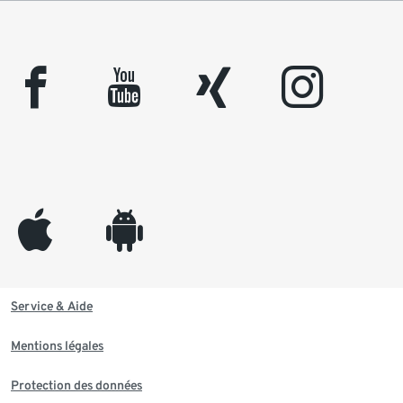
facebook
youtube
xing
instagram
appleinc
android
Service & Aide
Mentions légales
Protection des données